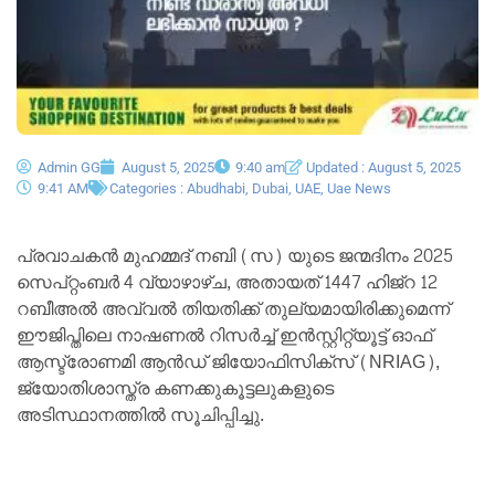
Admin GG
August 5, 2025
9:40 am
Updated : August 5, 2025
9:41 AM
Categories :
Abudhabi
,
Dubai
,
UAE
,
Uae News
പ്രവാചകൻ മുഹമ്മദ് നബി (സ) യുടെ ജന്മദിനം 2025
സെപ്റ്റംബർ 4 വ്യാഴാഴ്ച, അതായത് 1447 ഹിജ്റ 12
റബീഅൽ അവ്വൽ തിയതിക്ക് തുല്യമായിരിക്കുമെന്ന്
ഈജിപ്തിലെ നാഷണൽ റിസർച്ച് ഇൻസ്റ്റിറ്റ്യൂട്ട് ഓഫ്
ആസ്ട്രോണമി ആൻഡ് ജിയോഫിസിക്സ് (NRIAG),
ജ്യോതിശാസ്ത്ര കണക്കുകൂട്ടലുകളുടെ
അടിസ്ഥാനത്തിൽ സൂചിപ്പിച്ചു.