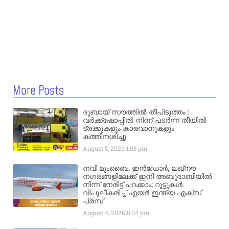
More Posts
ദുബായ് സൗത്തിൽ തീപിടുത്തം :
വർക്ക്‌ഷോപ്പിൽ നിന്ന് പടർന്ന തീയിൽ
ട്രക്കുകളും കാരവാനുകളും
കത്തിനശിച്ചു
August 5, 2026
1:05 pm
നവി മുംബൈ, ഇൻഡോർ, ലഖ്നൗ
നഗരങ്ങളിലേക്ക് ഇനി അബുദാബിയിൽ
നിന്ന് നേരിട്ട് പറക്കാം; റൂട്ടുകൾ
വിപുലീകരിച്ച് എയർ ഇന്ത്യ എക്സ്
പ്രസ്
August 4, 2026
8:04 pm