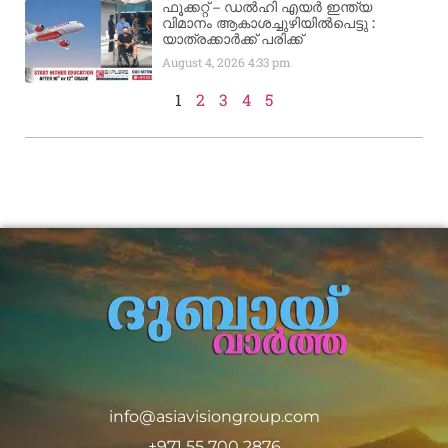
ഫൂക്കറ്റ് – ഡൽഹി എയര്‍ ഇന്ത്യ
വിമാനം ആകാശച്ചുഴിയില്‍പെട്ടു :
യാത്രക്കാര്‍ക്ക് പരിക്ക്
August 4, 2026
4:33 pm
1
2
3
4
5
info@asiavisiongroup.com
+971 55 700 2876