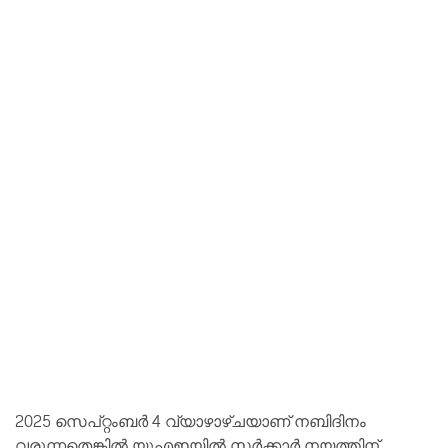
2025 സെപ്റ്റംബർ 4 വ്യാഴാഴ്ചയാണ് നബിദിനം
വരുന്നതെങ്കിൽ യുഎഇയിൽ സർക്കാർ നയത്തിന്