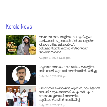
Kerala News
അക്ഷയ തങ്ക മാളിഗൈ’ (എടിഎം):
കല്യാണ്‍ ജുവലേഴ്‌സിന്‍റെ ആദ്യ
പ്രാദേശിക ബ്രാന്‍ഡ് :
ശിവകാര്‍ത്തികേയന്‍ ബ്രാന്‍ഡ്
അംബാസഡര്‍
August 3, 2026
12:25 pm
ഹൃദയാ ഘാതം : കൊല്ലം കൊട്ടിയം
സ്വദേശി യുവാവ് അജ്മാനിൽ മരിച്ചു
July 24, 2026
5:32 pm
പ്രവാസി പെൻഷൻ പുനഃസ്ഥാപിക്കാൻ
നടപടി : മുഖ്യമന്ത്രി ഐ സി എഫ്
നേതാക്കളുമായി നടത്തിയ
കൂടിക്കാഴ്ചയിൽ അറിയിപ്പ്
July 22, 2026
3:12 pm