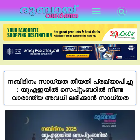
നബിദിനം സാധ്യത തീയതി പ്രഖ്യാപിച്ചു
: യുഎഇയിൽ സെപ്റ്റംബറിൽ നീണ്ട
വാരാന്ത്യ അവധി ലഭിക്കാൻ സാധ്യത