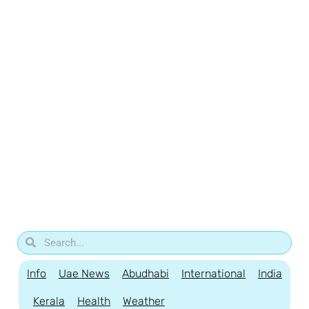
Info
Uae News
Abudhabi
International
India
Kerala
Health
Weather