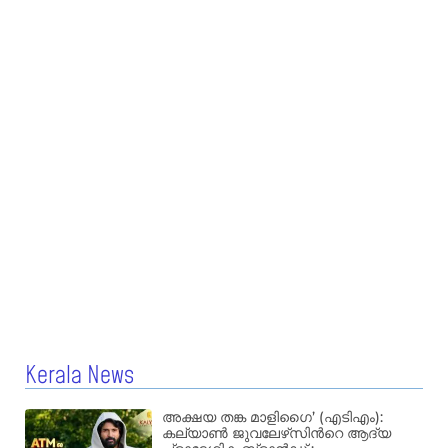
Kerala News
അക്ഷയ തങ്ക മാളിഗൈ’ (എടിഎം):
കല്യാണ്‍ ജുവലേഴ്‌സിന്‍റെ ആദ്യ