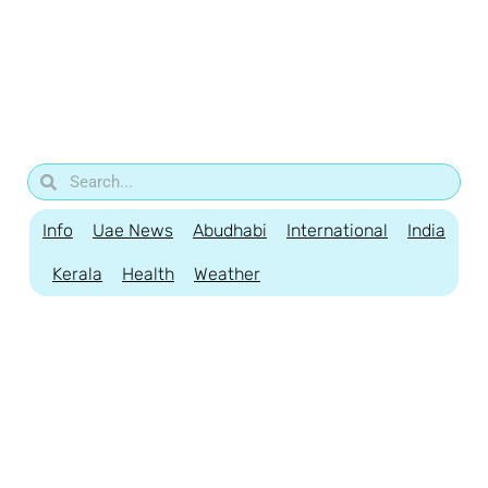
Info
Uae News
Abudhabi
International
India
Kerala
Health
Weather