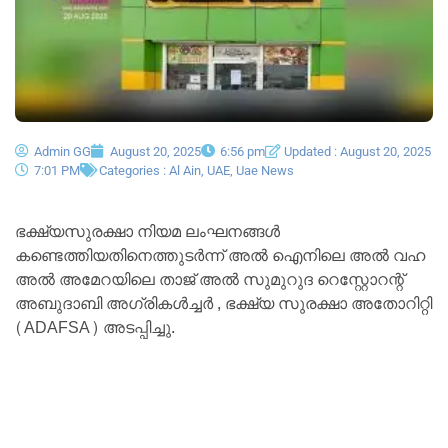
Admin GG
August 20, 2025
6:56 pm
Updated : August 20, 2025
7:01 PM
Categories :
Al Ain
,
UAE
,
Uae News
ഭക്ഷ്യസുരക്ഷാ നിയമ ലംഘനങ്ങൾ
കണ്ടെത്തിയതിനെത്തുടർന്ന് അൽ ഐനിലെ അൽ വഹ
അൽ അമേറയിലെ താജ് അൽ സുമുറുദ റെസ്റ്റോറന്റ്
അബുദാബി അഗ്രികൾച്ചർ , ഭക്ഷ്യ സുരക്ഷാ അതോറിറ്റി
(ADAFSA) അടപ്പിച്ചു.