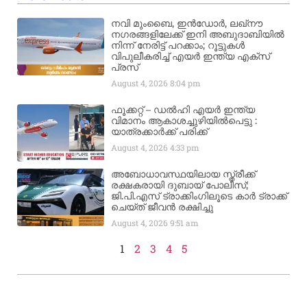
നവി മുംബൈ, ഇൻഡോർ, ലഖ്നൗ
നഗരങ്ങളിലേക്ക് ഇനി അബുദാബിയിൽ
നിന്ന് നേരിട്ട് പറക്കാം; റൂട്ടുകൾ
വിപുലീകരിച്ച് എയർ ഇന്ത്യ എക്സ്
പ്രസ്
August 4, 2026
8:04 pm
ഫൂക്കറ്റ് – ഡൽഹി എയര്‍ ഇന്ത്യ
വിമാനം ആകാശച്ചുഴിയില്‍പെട്ടു :
യാത്രക്കാര്‍ക്ക് പരിക്ക്
August 4, 2026
4:33 pm
അബോധാവസ്ഥയിലായ സ്ത്രീക്ക്
രക്ഷകരായി ദുബായ് പോലീസ്;
ജി.പി.എസ് ട്രാക്കിംഗിലൂടെ കാർ ട്രാക്ക്
ചെയ്ത് ജീവൻ രക്ഷിച്ചു
August 4, 2026
9:51 am
1
2
3
4
5