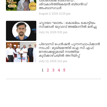
പ്രാദേശിക ബ്രാന്‍ഡ് :
ശിവകാര്‍ത്തികേയന്‍ ബ്രാന്‍ഡ്
അംബാസഡര്‍
August 3, 2026
12:25 pm
ഹൃദയാ ഘാതം : കൊല്ലം കൊട്ടിയം
സ്വദേശി യുവാവ് അജ്മാനിൽ മരിച്ചു
July 24, 2026
5:32 pm
പ്രവാസി പെൻഷൻ പുനഃസ്ഥാപിക്കാൻ
നടപടി : മുഖ്യമന്ത്രി ഐ സി എഫ്
നേതാക്കളുമായി നടത്തിയ
കൂടിക്കാഴ്ചയിൽ അറിയിപ്പ്
July 22, 2026
3:12 pm
1
2
3
4
5