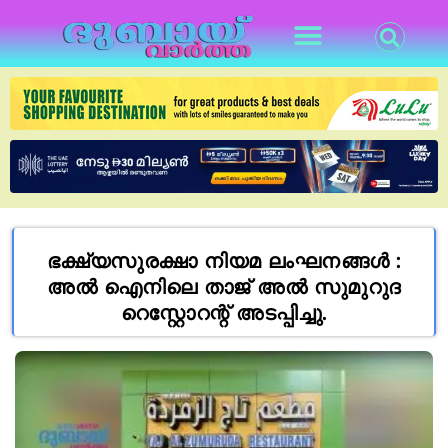
ഭക്ഷ്യസുരക്ഷാ നിയമ ലംഘനങ്ങൾ :
അൽ ഐനിലെ താജ് അൽ സുമുറുദ
റെസ്റ്റോറന്റ് അടപ്പിച്ചു.