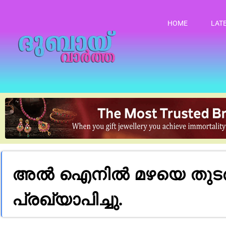
HOME
LAT
അൽ ഐനിൽ മഴയെ തുടർന്ന് 
പ്രഖ്യാപിച്ചു.