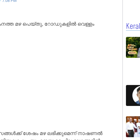
7:08 PM
കനത്ത മഴ പെയ്തു, റോഡുകളിൽ വെള്ളം
Kera
ങ്ങൾക്ക് ശേഷം മഴ ലഭിക്കുമെന്ന് നാഷണൽ