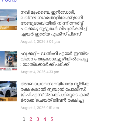
നവി മുംബൈ, ഇൻഡോർ,
ലഖ്നൗ നഗരങ്ങളിലേക്ക് ഇനി
അബുദാബിയിൽ നിന്ന് നേരിട്ട്
പറക്കാം; റൂട്ടുകൾ വിപുലീകരിച്ച്
എയർ ഇന്ത്യ എക്സ് പ്രസ്
August 4, 2026
8:04 pm
ഫൂക്കറ്റ് – ഡൽഹി എയര്‍ ഇന്ത്യ
വിമാനം ആകാശച്ചുഴിയില്‍പെട്ടു
: യാത്രക്കാര്‍ക്ക് പരിക്ക്
August 4, 2026
4:33 pm
അബോധാവസ്ഥയിലായ സ്ത്രീക്ക്
രക്ഷകരായി ദുബായ് പോലീസ്;
ജി.പി.എസ് ട്രാക്കിംഗിലൂടെ കാർ
ട്രാക്ക് ചെയ്ത് ജീവൻ രക്ഷിച്ചു
August 4, 2026
9:51 am
1
2
3
4
5