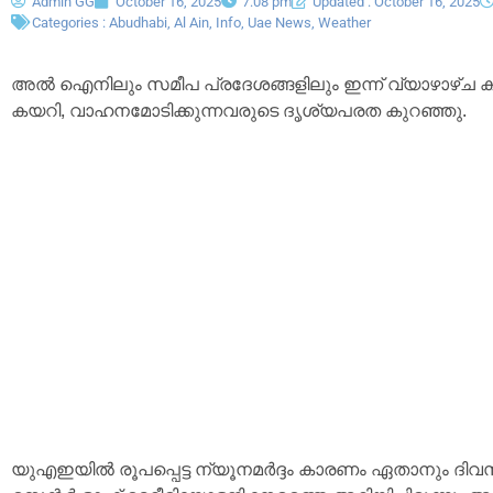
Admin GG
October 16, 2025
7:08 pm
Updated : October 16, 2025
Categories :
Abudhabi
,
Al Ain
,
Info
,
Uae News
,
Weather
അൽ ഐനിലും സമീപ പ്രദേശങ്ങളിലും ഇന്ന് വ്യാഴാഴ്ച 
കയറി, വാഹനമോടിക്കുന്നവരുടെ ദൃശ്യപരത കുറഞ്ഞു.
യുഎഇയിൽ രൂപപ്പെട്ട ന്യൂനമർദ്ദം കാരണം ഏതാനും ദിവസ