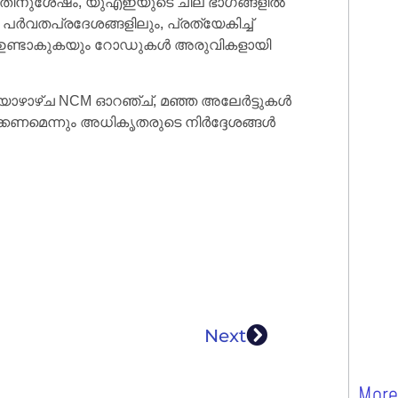
ു. അതിനുശേഷം, യുഎഇയുടെ ചില ഭാഗങ്ങളിൽ
 പർവതപ്രദേശങ്ങളിലും, പ്രത്യേകിച്ച്
്ങൾ ഉണ്ടാകുകയും റോഡുകൾ അരുവികളായി
വ്യാഴാഴ്ച NCM ഓറഞ്ച്, മഞ്ഞ അലേർട്ടുകൾ
ക്കണമെന്നും അധികൃതരുടെ നിർദ്ദേശങ്ങൾ
Next
More