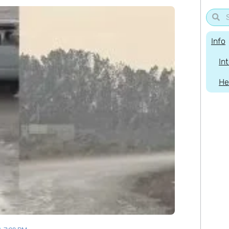
Info
In
He