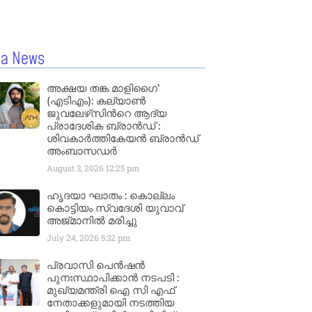
la News
അക്ഷയ തങ്ക മാളിഗൈ’
(എടിഎം): കല്യാണ്‍
ജുവലേഴ്‌സിന്‍റെ ആദ്യ
പ്രാദേശിക ബ്രാന്‍ഡ് :
ശിവകാര്‍ത്തികേയന്‍ ബ്രാന്‍ഡ്
അംബാസഡര്‍
August 3, 2026
12:25 pm
ഹൃദയാ ഘാതം : കൊല്ലം
കൊട്ടിയം സ്വദേശി യുവാവ്
അജ്മാനിൽ മരിച്ചു
July 24, 2026
5:32 pm
പ്രവാസി പെൻഷൻ
പുനഃസ്ഥാപിക്കാൻ നടപടി :
മുഖ്യമന്ത്രി ഐ സി എഫ്
നേതാക്കളുമായി നടത്തിയ