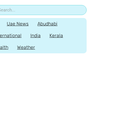
Uae News
Abudhabi
ternational
India
Kerala
alth
Weather