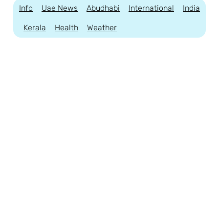
Info
Uae News
Abudhabi
International
India
Kerala
Health
Weather