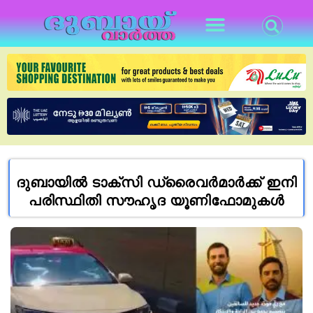
ദുബായിൽ ടാക്സി ഡ്രൈവർമാർക്ക് ഇനി
പരിസ്ഥിതി സൗഹൃദ യൂണിഫോമുകൾ