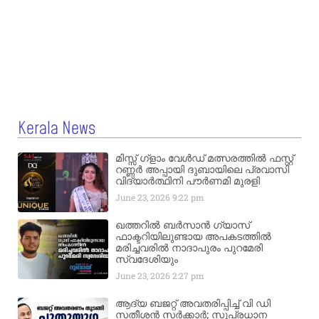
Kerala News
മിസ്സ്‌ ഗ്ളാം വേൾഡ് മത്സരത്തിൽ ഫസ്റ്റ്
റണ്ണർ അപ്പായി ദുബായിലെ പ്രവാസി
വിദ്യാർത്ഥിനി പൗർണമി മുരളി
June 23, 2026
9:22 pm
ഖത്തറിൽ ബർസാൻ ഗ്യാസ്
ഫാക്ടറിയിലുണ്ടായ അപകടത്തിൽ
മരിച്ചവരിൽ നാദാപുരം പുറമേരി
സ്വദേശിയും
June 23, 2026
2:27 pm
ആദ്യ ബജറ്റ് അവതരിപ്പിച്ച് വി ഡി
സതീശൻ സർക്കാർ; സുപ്രധാന