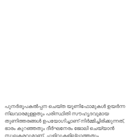
പുനർരൂപകൽപ്പന ചെയ്ത യൂണിഫോമുകൾ ഉയർന്ന
നിലവാരമുള്ളതും പരിസ്ഥിതി സൗഹൃദവുമായ
തുണിത്തരങ്ങൾ ഉപയോഗിച്ചാണ് നിർമ്മിച്ചിരിക്കുന്നത്,
ഭാരം കുറഞ്ഞതും ദീർഘനേരം ജോലി ചെയ്യാൻ
സുഖകരവുമാണ്. ചുളിവുകളില്ലാത്തതും