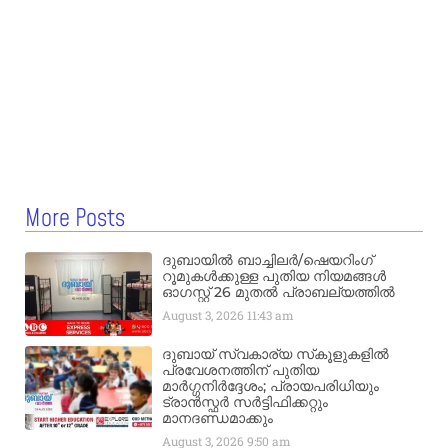
More Posts
ദുബായിൽ ബാച്ചിലർ/ഷെയറിംഗ്
റൂമുകൾക്കുള്ള പുതിയ നിയമങ്ങൾ
ഓഗസ്റ്റ് 26 മുതൽ പ്രാബല്യത്തിൽ
August 3, 2026
11:43 am
ദുബായ് സ്വകാര്യ സ്‌കൂളുകളിൽ
പ്രവേശനത്തിന് പുതിയ
മാർഗ്ഗനിർദ്ദേശം; പ്രായപരിധിയും
ട്രാൻസ്ഫർ സർട്ടിഫിക്കറ്റും
മാനദണ്ഡമാക്കും
August 3, 2026
9:50 am