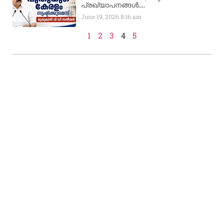
പ്രഖ്യാപനങ്ങൾ….
June 19, 2026
8:16 am
1
2
3
4
5