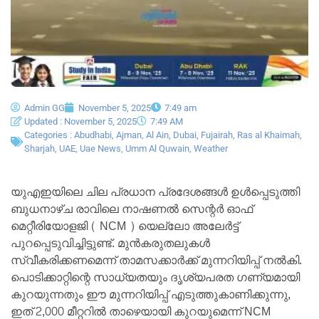
Admin GG
November 5, 2025
7:49 am
Updated : November 5, 2025
7:49 AM
Categories :
Abudhabi
,
Ajman
,
Al Ain
,
Dubai
,
Fujairah
,
Ras al Khaimah
,
Sharjah
,
UAE
,
Uae News
,
Umm Al Quwain
,
Weather
യുഎഇയിലെ ചില പ്രധാന പ്രദേശങ്ങൾ ഉൾപ്പെടുത്തി
ബുധനാഴ്ച രാവിലെ നാഷണൽ സെന്റർ ഓഫ്
മെറ്റീരിയോളജി ( NCM ) യെല്ലോ അലേർട്ട്
പുറപ്പെടുവിച്ചിട്ടുണ്ട്. മുൻകരുതലുകൾ
സ്വീകരിക്കണമെന്ന് താമസക്കാർക്ക് മുന്നറിയിപ്പ് നൽകി.
പൊടിക്കാറ്റിന്റെ സാധ്യതയും ദൃശ്യപരത ഗണ്യമായി
കുറയുന്നതും ഈ മുന്നറിയിപ്പ് എടുത്തുകാണിക്കുന്നു,
ഇത് 2,000 മീറ്ററിൽ താഴെയായി കുറയുമെന്ന് NCM