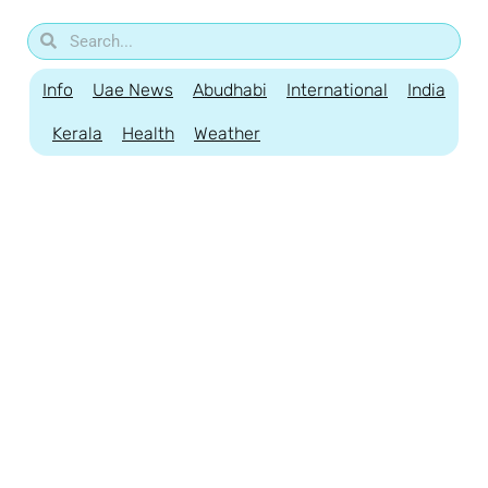
Info
Uae News
Abudhabi
International
India
Kerala
Health
Weather