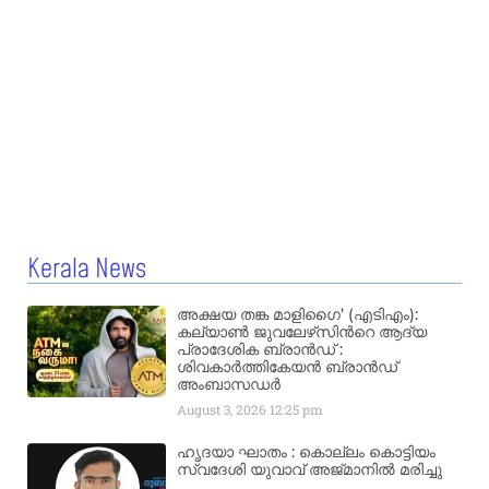
Kerala News
അക്ഷയ തങ്ക മാളിഗൈ’ (എടിഎം):
കല്യാണ്‍ ജുവലേഴ്‌സിന്‍റെ ആദ്യ
പ്രാദേശിക ബ്രാന്‍ഡ് :
ശിവകാര്‍ത്തികേയന്‍ ബ്രാന്‍ഡ്
അംബാസഡര്‍
August 3, 2026
12:25 pm
ഹൃദയാ ഘാതം : കൊല്ലം കൊട്ടിയം
സ്വദേശി യുവാവ് അജ്മാനിൽ മരിച്ചു