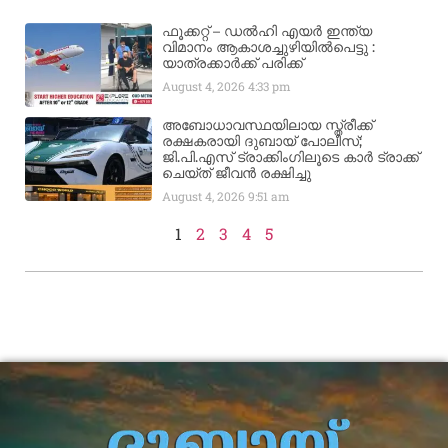
ഫൂക്കറ്റ് – ഡൽഹി എയര്‍ ഇന്ത്യ
വിമാനം ആകാശച്ചുഴിയില്‍പെട്ടു :
യാത്രക്കാര്‍ക്ക് പരിക്ക്
August 4, 2026
4:33 pm
അബോധാവസ്ഥയിലായ സ്ത്രീക്ക്
രക്ഷകരായി ദുബായ് പോലീസ്;
ജി.പി.എസ് ട്രാക്കിംഗിലൂടെ കാർ ട്രാക്ക്
ചെയ്ത് ജീവൻ രക്ഷിച്ചു
August 4, 2026
9:51 am
1
2
3
4
5