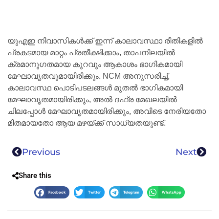
യുഎഇ നിവാസികൾക്ക് ഇന്ന് കാലാവസ്ഥാ രീതികളിൽ
പ്രകടമായ മാറ്റം പ്രതീക്ഷിക്കാം, താപനിലയിൽ
ക്രമാനുഗതമായ കുറവും ആകാശം ഭാഗികമായി
മേഘാവൃതവുമായിരിക്കും. NCM അനുസരിച്ച്,
കാലാവസ്ഥ പൊടിപടലങ്ങൾ മുതൽ ഭാഗികമായി
മേഘാവൃതമായിരിക്കും, അൽ ദഫ്ര മേഖലയിൽ
ചിലപ്പോൾ മേഘാവൃതമായിരിക്കും, അവിടെ നേരിയതോ
മിതമായതോ ആയ മഴയ്ക്ക് സാധ്യതയുണ്ട്.
Previous
Next
Share this
Facebook
Twitter
Telegram
WhatsApp