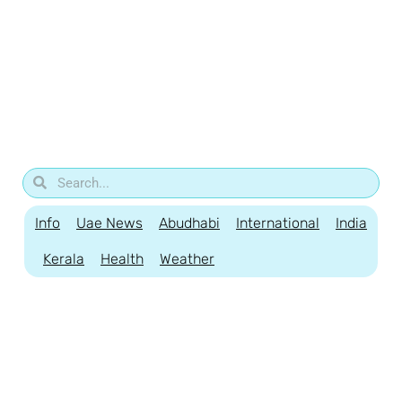
Info
Uae News
Abudhabi
International
India
Kerala
Health
Weather