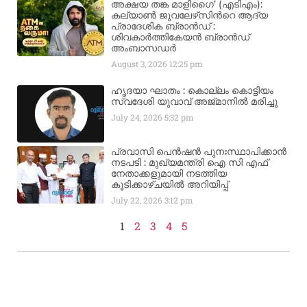
അക്ഷയ തങ്ക മാളിഗൈ’ (എടിഎം):
കല്യാണ്‍ ജുവലേഴ്‌സിന്‍റെ ആദ്യ
പ്രാദേശിക ബ്രാന്‍ഡ് :
ശിവകാര്‍ത്തികേയന്‍ ബ്രാന്‍ഡ്
അംബാസഡര്‍
August 3, 2026
12:25 pm
ഹൃദയാ ഘാതം : കൊല്ലം കൊട്ടിയം
സ്വദേശി യുവാവ് അജ്മാനിൽ മരിച്ചു
July 24, 2026
5:32 pm
പ്രവാസി പെൻഷൻ പുനഃസ്ഥാപിക്കാൻ
നടപടി : മുഖ്യമന്ത്രി ഐ സി എഫ്
നേതാക്കളുമായി നടത്തിയ
കൂടിക്കാഴ്ചയിൽ അറിയിപ്പ്
July 22, 2026
3:12 pm
1
2
3
4
5