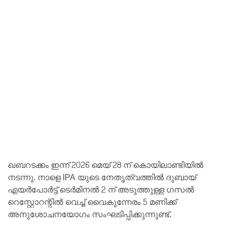
ഖബറടക്കം ഇന്ന് 2026 മെയ് 28 ന് കൊയിലാണ്ടിയിൽ
നടന്നു. നാളെ IPA യുടെ നേതൃത്വത്തിൽ ദുബായ്
എയർപോർട്ട് ടെർമിനൽ 2 ന് അടുത്തുള്ള ഗസൽ
റെസ്റ്റോറന്റിൽ വെച്ച് വൈകുന്നേരം 5 മണിക്ക്
അനുശോചനയോഗം സംഘടിപ്പിക്കുന്നുണ്ട്.