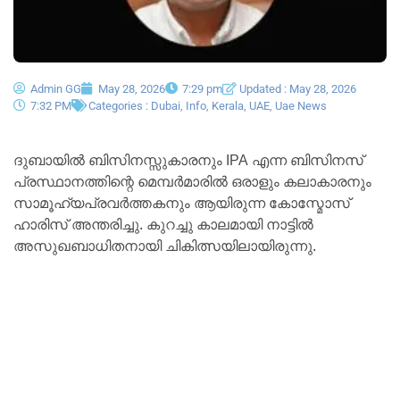
Admin GG
May 28, 2026
7:29 pm
Updated : May 28, 2026
7:32 PM
Categories :
Dubai
,
Info
,
Kerala
,
UAE
,
Uae News
ദുബായിൽ ബിസിനസ്സുകാരനും IPA എന്ന ബിസിനസ്
പ്രസ്ഥാനത്തിന്റെ മെമ്പർമാരിൽ ഒരാളും കലാകാരനും
സാമൂഹ്യപ്രവർത്തകനും ആയിരുന്ന കോസ്മോസ്
ഹാരിസ് അന്തരിച്ചു. കുറച്ചു കാലമായി നാട്ടിൽ
അസുഖബാധിതനായി ചികിത്സയിലായിരുന്നു.