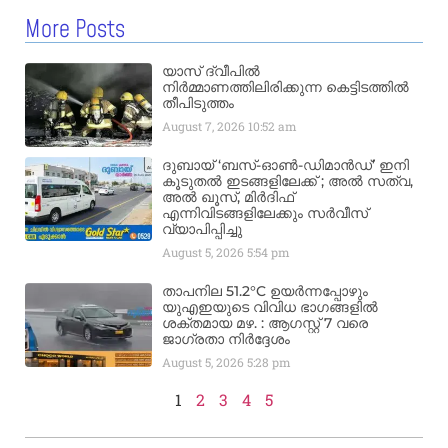
More Posts
യാസ് ദ്വീപിൽ
നിർമ്മാണത്തിലിരിക്കുന്ന കെട്ടിടത്തിൽ
തീപിടുത്തം
August 7, 2026
10:52 am
ദുബായ് ‘ബസ്-ഓൺ-ഡിമാൻഡ്’ ഇനി
കൂടുതൽ ഇടങ്ങളിലേക്ക് ; അൽ സത്വ,
അൽ ഖൂസ്, മിർദിഫ്
എന്നിവിടങ്ങളിലേക്കും സർവീസ്
വ്യാപിപ്പിച്ചു
August 5, 2026
5:54 pm
താപനില 51.2°C ഉയർന്നപ്പോഴും
യുഎഇയുടെ വിവിധ ഭാഗങ്ങളിൽ
ശക്തമായ മഴ. : ആഗസ്റ്റ് 7 വരെ
ജാഗ്രതാ നിർദ്ദേശം
August 5, 2026
5:28 pm
1
2
3
4
5