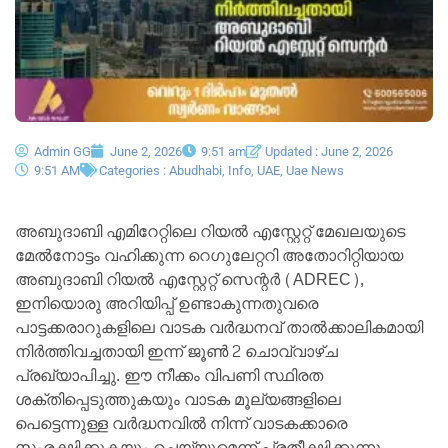
Admin GG
June 2, 2026
9:51 am
Updated : June 2, 2026
9:51 AM
Categories :
Abudhabi
,
Info
,
UAE
,
Uae News
അബുദാബി എമിറേറ്റിലെ റിയൽ എസ്റ്റേറ്റ് മേഖലയുടെ
മേൽനോട്ടം വഹിക്കുന്ന റെഗുലേറ്ററി അതോറിറ്റിയായ
അബുദാബി റിയൽ എസ്റ്റേറ്റ് സെന്റർ (ADREC),
ഇനിയൊരു അറിയിപ്പ് ഉണ്ടാകുന്നതുവരെ
പാട്ടക്കരാറുകളിലെ വാടക വർദ്ധനവ് താൽക്കാലികമായി
നിർത്തിവച്ചതായി ഇന്ന് ജൂൺ 2 ചൊവ്വാഴ്ച
പ്രഖ്യാപിച്ചു. ഈ നീക്കം വിപണി സ്ഥിരത
ശക്തിപ്പെടുത്തുകയും വാടക മൂല്യങ്ങളിലെ
പെട്ടെന്നുള്ള വർദ്ധനവിൽ നിന്ന് വാടകക്കാരെ
സംരക്ഷിക്കുകയും ചെയ്യുമെന്ന് പ്രതീക്ഷിക്കുന്നു.