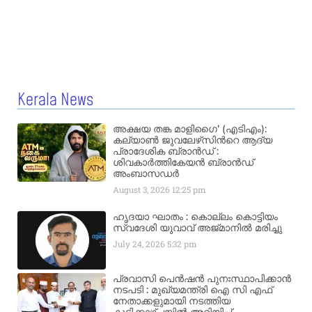
Kerala News
അക്ഷയ തങ്ക മാളിഗൈ’ (എടിഎം):
കല്യാണ്‍ ജുവലേഴ്‌സിന്‍റെ ആദ്യ
പ്രാദേശിക ബ്രാന്‍ഡ് :
ശിവകാര്‍ത്തികേയന്‍ ബ്രാന്‍ഡ്
അംബാസഡര്‍
August 3, 2026
12:25 pm
ഹൃദയാ ഘാതം : കൊല്ലം കൊട്ടിയം
സ്വദേശി യുവാവ് അജ്മാനിൽ മരിച്ചു
July 24, 2026
5:32 pm
പ്രവാസി പെൻഷൻ പുനഃസ്ഥാപിക്കാൻ
നടപടി : മുഖ്യമന്ത്രി ഐ സി എഫ്
നേതാക്കളുമായി നടത്തിയ