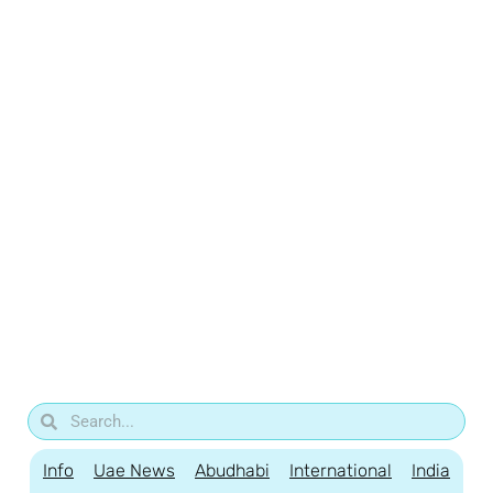
Info
Uae News
Abudhabi
International
India