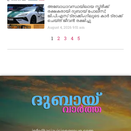
അബോധാവസ്ഥയിലായ സ്ത്രീക്ക്
രക്ഷകരായി ദുബായ് പോലീസ്;
ജി.പി.എസ് ട്രാക്കിംഗിലൂടെ കാർ ട്രാക്ക്
ചെയ്ത് ജീവൻ രക്ഷിച്ചു
August 4, 2026
9:51 am
1
2
3
4
5
info@asiavisiongroup.com