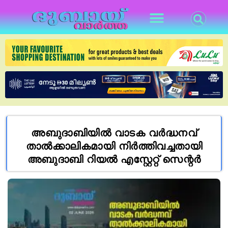
അബുദാബിയിൽ വാടക വർദ്ധനവ്
താൽക്കാലികമായി നിർത്തിവച്ചതായി
അബുദാബി റിയൽ എസ്റ്റേറ്റ് സെന്റർ