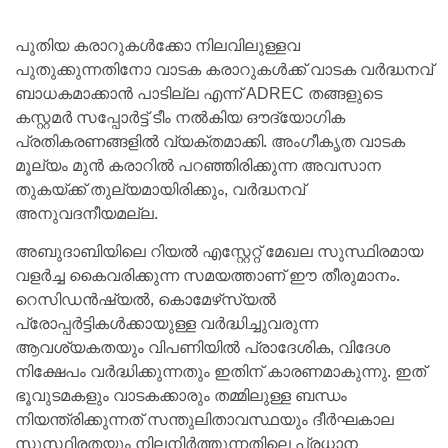
പുതിയ കരാറുകൾക്കോ ​​നിലവിലുള്ളവ
പുതുക്കുന്നതിനോ വാടക കരാറുകൾക്ക് വാടക വർദ്ധനവ്
ബാധകമാക്കാൻ പാടില്ല എന്ന് ADREC തങ്ങളുടെ
കസ്റ്റമർ സപ്പോർട്ട് ടീം നൽകിയ ഔദ്യോഗിക
പ്രതികരണങ്ങളിൽ വ്യക്തമാക്കി. അംഗീകൃത വാടക
മൂല്യം മുൻ കരാറിൽ പറഞ്ഞിരിക്കുന്ന അവസാന
തുകയ്ക്ക് തുല്യമായിരിക്കും, വർദ്ധനവ്
അനുവദനീയമല്ല.
അബുദാബിയിലെ റിയൽ എസ്റ്റേറ്റ് മേഖല സുസ്ഥിരമായ
വളർച്ച കൈവരിക്കുന്ന സമയത്താണ് ഈ തീരുമാനം.
റെസിഡൻഷ്യൽ, കൊമേഴ്‌സ്യൽ
പ്രോപ്പർട്ടികൾക്കായുള്ള വർദ്ധിച്ചുവരുന്ന
ആവശ്യകതയും വിപണിയിൽ പ്രാദേശിക, വിദേശ
നിക്ഷേപം വർദ്ധിക്കുന്നതും ഇതിന് കാരണമാകുന്നു. ഇത്
ഭൂവുടമകളും വാടകക്കാരും തമ്മിലുള്ള ബന്ധം
നിയന്ത്രിക്കുന്നത് സന്തുലിതാവസ്ഥയും ദീർഘകാല
സുസ്ഥിരതയും നിലനിർത്തുന്നതിലെ പ്രധാന