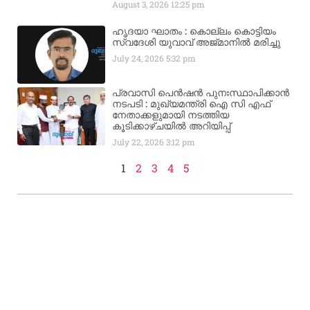
August 3, 2026
12:25 pm
ഹൃദയാ ഘാതം : കൊല്ലം കൊട്ടിയം
സ്വദേശി യുവാവ് അജ്മാനിൽ മരിച്ചു
July 24, 2026
5:32 pm
പ്രവാസി പെൻഷൻ പുനഃസ്ഥാപിക്കാൻ
നടപടി : മുഖ്യമന്ത്രി ഐ സി എഫ്
നേതാക്കളുമായി നടത്തിയ
കൂടിക്കാഴ്ചയിൽ അറിയിപ്പ്
July 22, 2026
3:12 pm
1
2
3
4
5