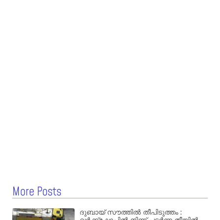
More Posts
ദുബായ് സൗത്തിൽ തീപിടുത്തം :