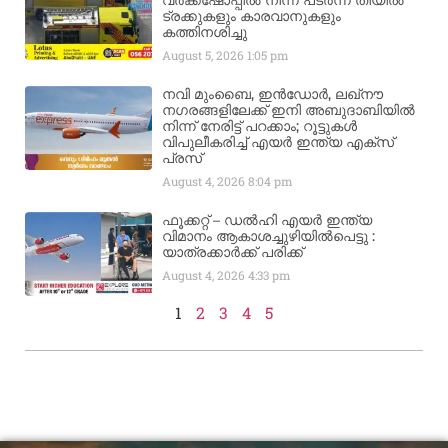
വർക്ക്‌ഷോപ്പിൽ നിന്ന് പടർന്ന തീയിൽ
ട്രക്കുകളും കാരവാനുകളും
കത്തിനശിച്ചു
August 5, 2026
1:05 pm
നവി മുംബൈ, ഇൻഡോർ, ലഖ്നൗ
നഗരങ്ങളിലേക്ക് ഇനി അബുദാബിയിൽ
നിന്ന് നേരിട്ട് പറക്കാം; റൂട്ടുകൾ
വിപുലീകരിച്ച് എയർ ഇന്ത്യ എക്സ്
പ്രസ്
August 4, 2026
8:04 pm
ഫൂക്കറ്റ് – ഡൽഹി എയര്‍ ഇന്ത്യ
വിമാനം ആകാശച്ചുഴിയില്‍പെട്ടു :
യാത്രക്കാര്‍ക്ക് പരിക്ക്
August 4, 2026
4:33 pm
1
2
3
4
5