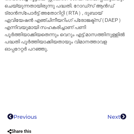
ചെയ്യുന്നതായിരുന്നു പദ്ധതി. റോഡ്സ് ആൻഡ്
ട്രാൻസ്പോർട്ട് അതോറിറ്റി (RTA) , ദുബായ്
ഏവിയേഷൻ എഞ്ചിനീയറിംഗ് പ്രോജക്ട്സ് (DAEP)
എന്നിവയുമായി സഹകരിച്ചാണ് പണി
പൂർത്തിയാക്കിയതെന്നും വെറും എട്ട് മാസത്തിനുള്ളിൽ
പദ്ധതി പൂർത്തിയാക്കിയതായും വിമാനത്താവള
ഓപ്പറേറ്റർ പറഞ്ഞു.
Previous
Next
Share this