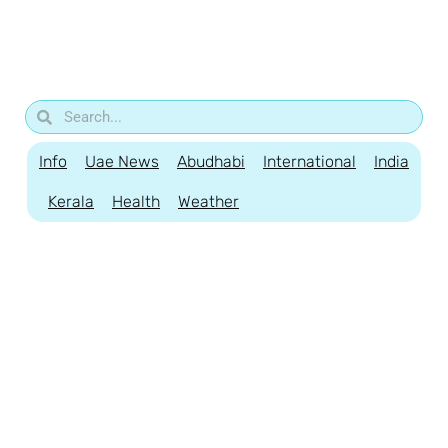
Info
Uae News
Abudhabi
International
India
Kerala
Health
Weather