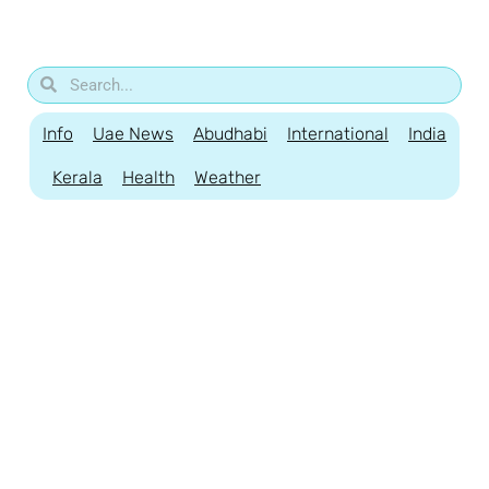
Info
Uae News
Abudhabi
International
India
Kerala
Health
Weather