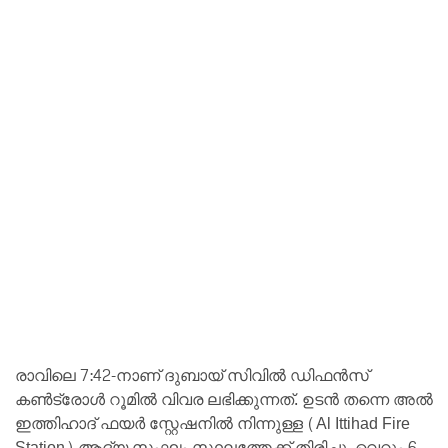
രാവിലെ 7:42-നാണ് ദുബായ് സിവിൽ ഡിഫൻസ്
കൺട്രോൾ റൂമിൽ വിവര ലഭിക്കുന്നത്. ഉടൻ തന്നെ അൽ
ഇത്തിഹാദ് ഫയർ സ്റ്റേഷനിൽ നിന്നുള്ള (Al Ittihad Fire
Station) ആദ്യ സംഘം സ്ഥലത്തേക്ക് തിരിച്ചു. വെറും 6