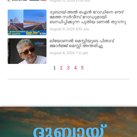
ദുബായ്-അൽ ഐൻ റോഡിനെ ഔദ്
മേത്ത സർവീസ് റോഡുമായി
ബന്ധിപ്പിക്കുന്ന പുതിയ ടണൽ തുറന്നു
August 9, 2026
8:52 am
ലിയോണൽ മെസ്സിയുടെ പിതാവ്
ജോർജ്ജ് മെസ്സി അന്തരിച്ചു
August 8, 2026
7:11 pm
1
2
3
4
5