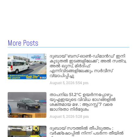
More Posts
ദുബായ് ‘ബസ്-ഓൺ-ഡിമാൻഡ്’ ഇനി
കൂടുതൽ ഇടങ്ങളിലേക്ക് ; അൽ സത്വ,
അൽ ഖൂസ്, മിർദിഫ്
എന്നിവിടങ്ങളിലേക്കും സർവീസ്
വ്യാപിപ്പിച്ചു
August 5, 2026
5:54 pm
താപനില 51.2°C ഉയർന്നപ്പോഴും
യുഎഇയുടെ വിവിധ ഭാഗങ്ങളിൽ
ശക്തമായ മഴ. : ആഗസ്റ്റ് 7 വരെ
ജാഗ്രതാ നിർദ്ദേശം
August 5, 2026
5:28 pm
ദുബായ് സൗത്തിൽ തീപിടുത്തം :
വർക്ക്‌ഷോപ്പിൽ നിന്ന് പടർന്ന തീയിൽ