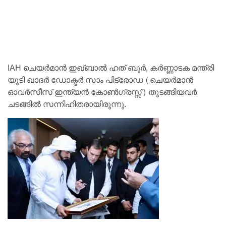
IAH ചെയർമാൻ ഇഖ്ബാൽ ഹത് ബൂർ, കർണ്ണാടക മന്ത്രി
യുടി ഖാദർ ഡോക്ടർ സാം പിട്രോഡ (ചെയർമാൻ
ഓവർസീസ് ഇന്ത്യൻ കോൺഗ്രസ്സ്) തുടങ്ങിയവർ
ചടങ്ങിൽ സന്നിഹിതരായിരുന്നു.