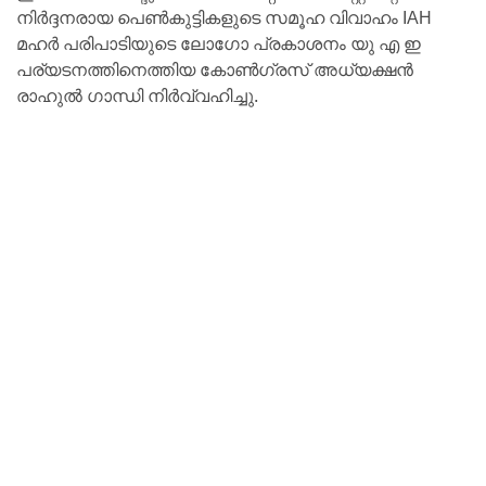
നിർദ്ദനരായ പെൺകുട്ടികളുടെ സമൂഹ വിവാഹം IAH
മഹർ പരിപാടിയുടെ ലോഗോ പ്രകാശനം യു എ ഇ
പര്യടനത്തിനെത്തിയ കോൺഗ്രസ് അധ്യക്ഷൻ
രാഹുൽ ഗാന്ധി നിർവ്വഹിച്ചു.