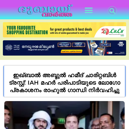
ഇഖ്ബാൽ അബ്ദുൽ ഹമീദ് ചാരിറ്റബിൾ
ട്രസ്റ്റ്: IAH മഹർ പരിപാടിയുടെ ലോഗോ
പ്രകാശനം രാഹുൽ ഗാന്ധി നിർവഹിച്ചു