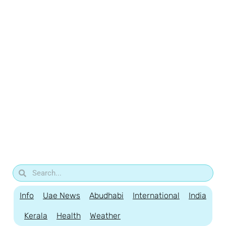
Info
Uae News
Abudhabi
International
India
Kerala
Health
Weather