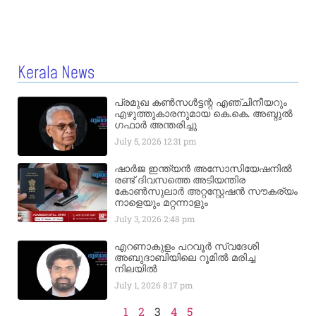
Kerala News
പ്രമുഖ കൺസൾട്ടന്റ എഞ്ചിനീയറും
എഴുത്തുകാരനുമായ കെ.കെ. അബ്ദുൽ
ഗഫാർ അന്തരിച്ചു
July 5, 2026
12:31 pm
ഷാർജ ഇന്ത്യൻ അസോസിയേഷനിൽ
രണ്ട് ദിവസത്തെ അടിയന്തിര
കോൺസുലാർ അറ്റസ്റ്റേഷൻ സൗകര്യം
നാളെയും മറ്റന്നാളും
July 3, 2026
2:48 pm
എറണാകുളം പറവൂർ സ്വദേശി
അബുദാബിയിലെ റൂമിൽ മരിച്ച
നിലയിൽ
July 1, 2026
8:17 pm
1
2
3
4
5