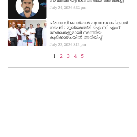
സ്വദേശി യുവാവ് അജ്മാനിൽ മരിച്ചു
July 24, 2026
5:32 pm
പ്രവാസി പെൻഷൻ പുനഃസ്ഥാപിക്കാൻ
നടപടി : മുഖ്യമന്ത്രി ഐ സി എഫ്
നേതാക്കളുമായി നടത്തിയ
കൂടിക്കാഴ്ചയിൽ അറിയിപ്പ്
July 22, 2026
3:12 pm
1
2
3
4
5