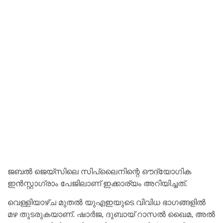
ജബൽ ജെയ്‌സിലെ സിപ്‌ലൈനിന്റെ ഔദ്യോഗിക
ഇൻസ്റ്റാഗ്രാം പേജിലാണ് ഇക്കാര്യം അറിയിച്ചത്.
വെള്ളിയാഴ്ച മുതൽ യുഎഇയുടെ വിവിധ ഭാഗങ്ങളിൽ
മഴ തുടരുകയാണ്. ഷാർജ, ദുബായ് റാസൽ ഖൈമ, അൽ