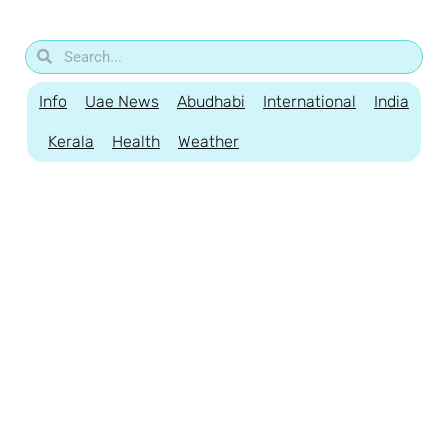
Info
Uae News
Abudhabi
International
India
Kerala
Health
Weather