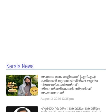
Kerala News
അക്ഷയ തങ്ക മാളിഗൈ’ (എടിഎം):
കല്യാണ്‍ ജുവലേഴ്‌സിന്‍റെ ആദ്യ
പ്രാദേശിക ബ്രാന്‍ഡ് :
ശിവകാര്‍ത്തികേയന്‍ ബ്രാന്‍ഡ്
അംബാസഡര്‍
August 3, 2026
12:25 pm
ഹൃദയാ ഘാതം : കൊല്ലം കൊട്ടിയം