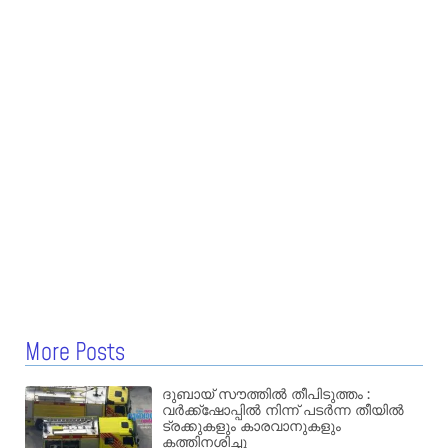
More Posts
ദുബായ് സൗത്തിൽ തീപിടുത്തം :
വർക്ക്‌ഷോപ്പിൽ നിന്ന് പടർന്ന തീയിൽ
ട്രക്കുകളും കാരവാനുകളും
കത്തിനശിച്ചു