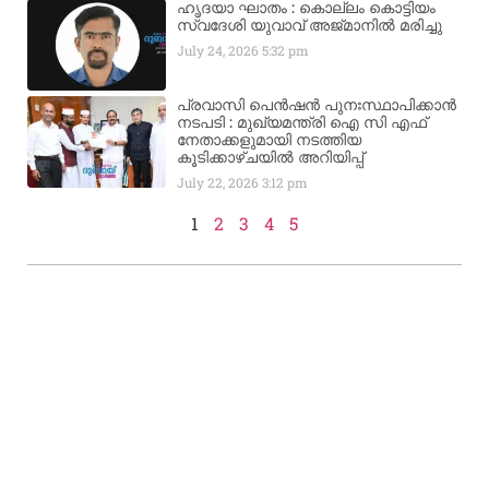
ഹൃദയാ ഘാതം : കൊല്ലം കൊട്ടിയം
സ്വദേശി യുവാവ് അജ്മാനിൽ മരിച്ചു
July 24, 2026
5:32 pm
പ്രവാസി പെൻഷൻ പുനഃസ്ഥാപിക്കാൻ
നടപടി : മുഖ്യമന്ത്രി ഐ സി എഫ്
നേതാക്കളുമായി നടത്തിയ
കൂടിക്കാഴ്ചയിൽ അറിയിപ്പ്
July 22, 2026
3:12 pm
1
2
3
4
5