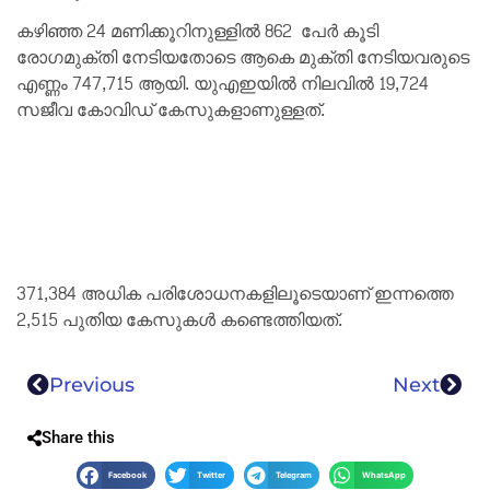
കഴിഞ്ഞ 24 മണിക്കൂറിനുള്ളിൽ 862 പേർ കൂടി
രോഗമുക്‌തി നേടിയതോടെ ആകെ മുക്‌തി നേടിയവരുടെ
എണ്ണം 747,715 ആയി. യുഎഇയിൽ നിലവിൽ 19,724
സജീവ കോവിഡ് കേസുകളാണുള്ളത്.
371,384 അധിക പരിശോധനകളിലൂടെയാണ് ഇന്നത്തെ
2,515 പുതിയ കേസുകൾ കണ്ടെത്തിയത്.
Previous
Next
Share this
Facebook
Twitter
Telegram
WhatsApp