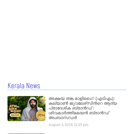
Kerala News
അക്ഷയ തങ്ക മാളിഗൈ’ (എടിഎം):
കല്യാണ്‍ ജുവലേഴ്‌സിന്‍റെ ആദ്യ
പ്രാദേശിക ബ്രാന്‍ഡ് :
ശിവകാര്‍ത്തികേയന്‍ ബ്രാന്‍ഡ്
അംബാസഡര്‍
August 3, 2026
12:25 pm