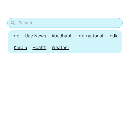
Info
Uae News
Abudhabi
International
India
Kerala
Health
Weather