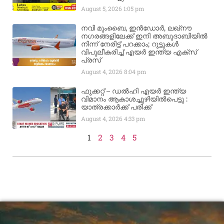
August 5, 2026
1:05 pm
നവി മുംബൈ, ഇൻഡോർ, ലഖ്നൗ
നഗരങ്ങളിലേക്ക് ഇനി അബുദാബിയിൽ
നിന്ന് നേരിട്ട് പറക്കാം; റൂട്ടുകൾ
വിപുലീകരിച്ച് എയർ ഇന്ത്യ എക്സ്
പ്രസ്
August 4, 2026
8:04 pm
ഫൂക്കറ്റ് – ഡൽഹി എയര്‍ ഇന്ത്യ
വിമാനം ആകാശച്ചുഴിയില്‍പെട്ടു :
യാത്രക്കാര്‍ക്ക് പരിക്ക്
August 4, 2026
4:33 pm
1
2
3
4
5