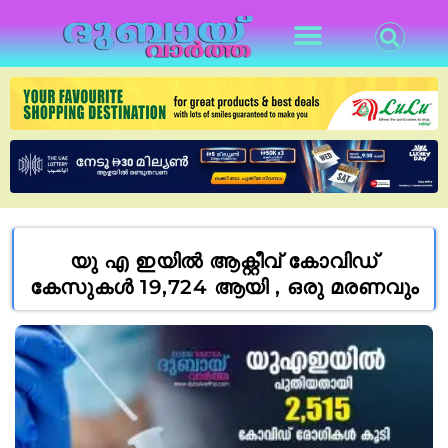
യു എ ഇയിൽ ആക്റ്റീവ് കോവിഡ്
കേസുകൾ 19,724 ആയി , ഒരു മരണവും