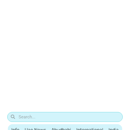
Info
Uae News
Abudhabi
International
India