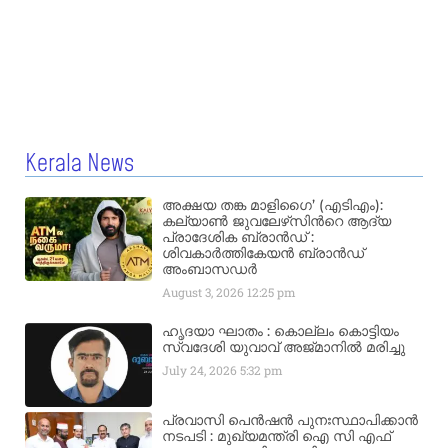
Kerala News
അക്ഷയ തങ്ക മാളിഗൈ’ (എടിഎം):
കല്യാണ്‍ ജുവലേഴ്‌സിന്‍റെ ആദ്യ
പ്രാദേശിക ബ്രാന്‍ഡ് :
ശിവകാര്‍ത്തികേയന്‍ ബ്രാന്‍ഡ്
അംബാസഡര്‍
August 3, 2026
12:25 pm
ഹൃദയാ ഘാതം : കൊല്ലം കൊട്ടിയം
സ്വദേശി യുവാവ് അജ്മാനിൽ മരിച്ചു
July 24, 2026
5:32 pm
പ്രവാസി പെൻഷൻ പുനഃസ്ഥാപിക്കാൻ
നടപടി : മുഖ്യമന്ത്രി ഐ സി എഫ്