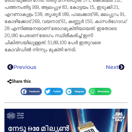
രോഗമുക്തി നേടി. തിരുവനന്തപുരം 571, കൊല്ലം 112,
പത്തനംതിട്ട 169, ആലപ്പുഴ 83, കോട്ടയം 15, ഇടുക്കി 21,
എറണാകുളം 538, തൃശൂര്‍ 189, പാലക്കാട് 66, മലപ്പുറം 91,
കോഴിക്കോട് 269, വയനാട് 61, കണ്ണൂര്‍ 150, കാസര്‍ഗോഡ്
28 എന്നിങ്ങനേയാണ് രോഗമുക്തിയായത്. ഇതോടെ
20,180 പേരാണ് രോഗം സ്ഥിരീകരിച്ച് ഇനി
ചികിത്സയിലുള്ളത്. 51,89,100 പേര്‍ ഇതുവരെ
കോവിഡില്‍ നിന്നും മുക്തി നേടി.
Previous
Next
Share this
Facebook
Twitter
Telegram
WhatsApp