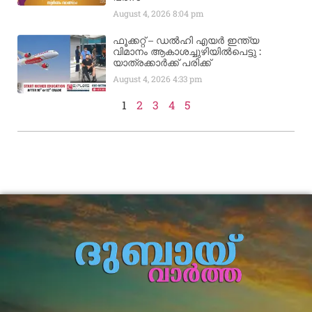
August 4, 2026
8:04 pm
ഫൂക്കറ്റ് – ഡൽഹി എയര്‍ ഇന്ത്യ
വിമാനം ആകാശച്ചുഴിയില്‍പെട്ടു :
യാത്രക്കാര്‍ക്ക് പരിക്ക്
August 4, 2026
4:33 pm
1
2
3
4
5