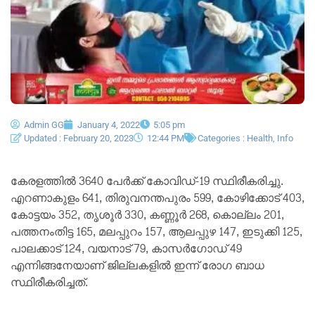
Admin GG
January 4, 2022
5:05 pm
Updated : February 20, 2023
12:44 PM
Categories :
Health
,
Info
കേരളത്തില്‍ 3640 പേര്‍ക്ക് കോവിഡ്-19 സ്ഥിരീകരിച്ചു.
എറണാകുളം 641, തിരുവനന്തപുരം 599, കോഴിക്കോട് 403,
കോട്ടയം 352, തൃശൂര്‍ 330, കണ്ണൂര്‍ 268, കൊല്ലം 201,
പത്തനംതിട്ട 165, മലപ്പുറം 157, ആലപ്പുഴ 147, ഇടുക്കി 125,
പാലക്കാട് 124, വയനാട് 79, കാസര്‍ഗോഡ് 49
എന്നിങ്ങനേയാണ് ജില്ലകളില്‍ ഇന്ന് രോഗ ബാധ
സ്ഥിരീകരിച്ചത്.