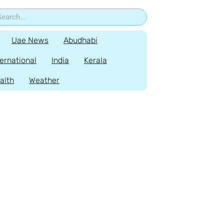
Uae News
Abudhabi
ternational
India
Kerala
alth
Weather