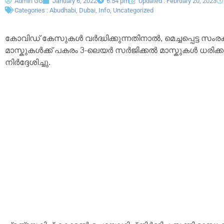
Admin GG
January 6, 2022
6:54 pm
Updated : February 20, 2023
Categories :
Abudhabi
,
Dubai
,
Info
,
Uncategorized
കോവിഡ് കേസുകൾ വർദ്ധിക്കുന്നതിനാൽ, മെച്ചപ്പെട്ട സംര
മാസ്കുകൾക്ക് പകരം 3-ലെയർ സർജിക്കൽ മാസ്കുകൾ ധരി
നിർദ്ദേശിച്ചു.