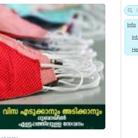
Info
In
He