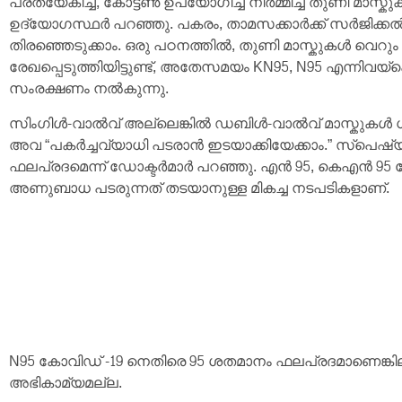
പ്രത്യേകിച്ച്, കോട്ടൺ ഉപയോഗിച്ച് നിർമ്മിച്ച തുണി മാ
ഉദ്യോഗസ്ഥർ പറഞ്ഞു. പകരം, താമസക്കാർക്ക് സർജിക്കൽ
തിരഞ്ഞെടുക്കാം. ഒരു പഠനത്തിൽ, തുണി മാസ്കുകൾ വെറു
രേഖപ്പെടുത്തിയിട്ടുണ്ട്, അതേസമയം KN95, N95 എന്നിവയ്
സംരക്ഷണം നൽകുന്നു.
സിംഗിൾ-വാൽവ് അല്ലെങ്കിൽ ഡബിൾ-വാൽവ് മാസ്കുകൾ ധര
അവ “പകർച്ചവ്യാധി പടരാൻ ഇടയാക്കിയേക്കാം.” സ്പെഷ്
ഫലപ്രദമെന്ന് ഡോക്ടർമാർ പറഞ്ഞു. എൻ 95, കെഎൻ 95 പോ
അണുബാധ പടരുന്നത് തടയാനുള്ള മികച്ച നടപടികളാണ്.
N95 കോവിഡ് -19 നെതിരെ 95 ശതമാനം ഫലപ്രദമാണെങ്കിലു
അഭികാമ്യമല്ല.