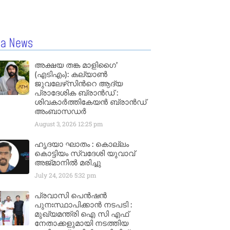
la News
അക്ഷയ തങ്ക മാളിഗൈ’
(എടിഎം): കല്യാണ്‍
ജുവലേഴ്‌സിന്‍റെ ആദ്യ
പ്രാദേശിക ബ്രാന്‍ഡ് :
ശിവകാര്‍ത്തികേയന്‍ ബ്രാന്‍ഡ്
അംബാസഡര്‍
August 3, 2026
12:25 pm
ഹൃദയാ ഘാതം : കൊല്ലം
കൊട്ടിയം സ്വദേശി യുവാവ്
അജ്മാനിൽ മരിച്ചു
July 24, 2026
5:32 pm
പ്രവാസി പെൻഷൻ
പുനഃസ്ഥാപിക്കാൻ നടപടി :
മുഖ്യമന്ത്രി ഐ സി എഫ്
നേതാക്കളുമായി നടത്തിയ