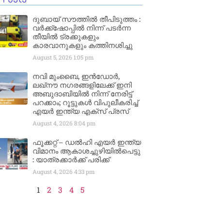
ദുബായ് സൗത്തിൽ തീപിടുത്തം :
വർക്ക്‌ഷോപ്പിൽ നിന്ന് പടർന്ന
തീയിൽ ട്രക്കുകളും
കാരവാനുകളും കത്തിനശിച്ചു
August 5, 2026
1:05 pm
നവി മുംബൈ, ഇൻഡോർ,
ലഖ്നൗ നഗരങ്ങളിലേക്ക് ഇനി
അബുദാബിയിൽ നിന്ന് നേരിട്ട്
പറക്കാം; റൂട്ടുകൾ വിപുലീകരിച്ച്
എയർ ഇന്ത്യ എക്സ് പ്രസ്
August 4, 2026
8:04 pm
ഫൂക്കറ്റ് – ഡൽഹി എയര്‍ ഇന്ത്യ
വിമാനം ആകാശച്ചുഴിയില്‍പെട്ടു
: യാത്രക്കാര്‍ക്ക് പരിക്ക്
August 4, 2026
4:33 pm
1
2
3
4
5