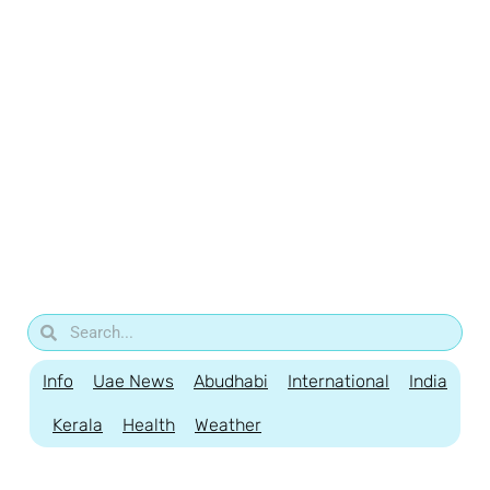
Info
Uae News
Abudhabi
International
India
Kerala
Health
Weather