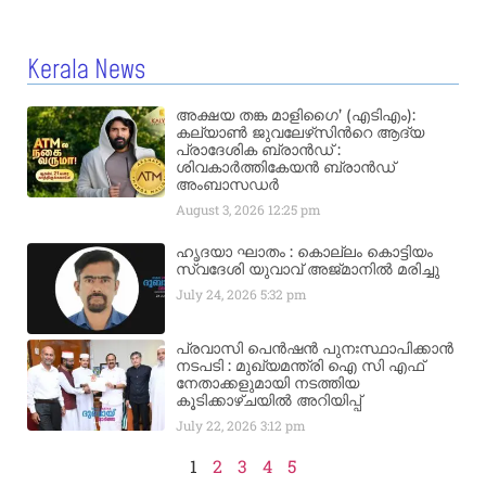
Kerala News
അക്ഷയ തങ്ക മാളിഗൈ’ (എടിഎം):
കല്യാണ്‍ ജുവലേഴ്‌സിന്‍റെ ആദ്യ
പ്രാദേശിക ബ്രാന്‍ഡ് :
ശിവകാര്‍ത്തികേയന്‍ ബ്രാന്‍ഡ്
അംബാസഡര്‍
August 3, 2026
12:25 pm
ഹൃദയാ ഘാതം : കൊല്ലം കൊട്ടിയം
സ്വദേശി യുവാവ് അജ്മാനിൽ മരിച്ചു
July 24, 2026
5:32 pm
പ്രവാസി പെൻഷൻ പുനഃസ്ഥാപിക്കാൻ
നടപടി : മുഖ്യമന്ത്രി ഐ സി എഫ്
നേതാക്കളുമായി നടത്തിയ
കൂടിക്കാഴ്ചയിൽ അറിയിപ്പ്
July 22, 2026
3:12 pm
1
2
3
4
5