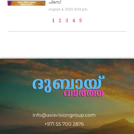
പ്രസ്
August 4, 2026
8:04 pm
1
2
3
4
5
info@asiavisiongroup.com
+971 55 700 2876