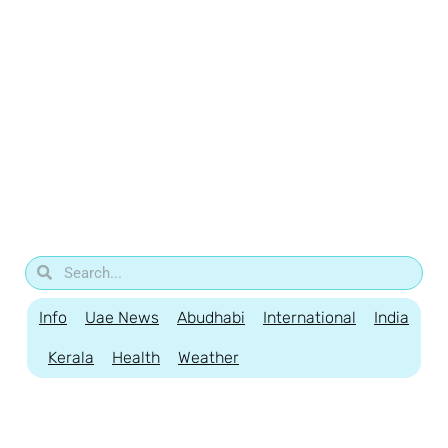
Info
Uae News
Abudhabi
International
India
Kerala
Health
Weather