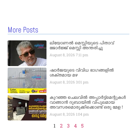
More Posts
ലിയോണൽ മെസ്സിയുടെ പിതാവ്
ജോർജ്ജ് മെസ്സി അന്തരിച്ചു
August 8, 2026
7:11 pm
ഷാർജയുടെ വിവിധ ഭാഗങ്ങളിൽ
ശക്തമായ മഴ
August 8, 2026
3:01 pm
കുറഞ്ഞ ചെലവിൽ അപ്പാർട്ട്മെന്റുകൾ
വാങ്ങാൻ ദുബായിൽ വിപുലമായ
അവസരമൊരുക്കിക്കൊണ്ട് ഒരു മേള !
August 8, 2026
1:04 pm
1
2
3
4
5