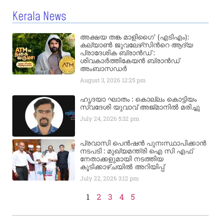
Kerala News
അക്ഷയ തങ്ക മാളിഗൈ’ (എടിഎം):
കല്യാണ്‍ ജുവലേഴ്‌സിന്‍റെ ആദ്യ
പ്രാദേശിക ബ്രാന്‍ഡ് :
ശിവകാര്‍ത്തികേയന്‍ ബ്രാന്‍ഡ്
അംബാസഡര്‍
August 3, 2026
12:25 pm
ഹൃദയാ ഘാതം : കൊല്ലം കൊട്ടിയം
സ്വദേശി യുവാവ് അജ്മാനിൽ മരിച്ചു
July 24, 2026
5:32 pm
പ്രവാസി പെൻഷൻ പുനഃസ്ഥാപിക്കാൻ
നടപടി : മുഖ്യമന്ത്രി ഐ സി എഫ്
നേതാക്കളുമായി നടത്തിയ
കൂടിക്കാഴ്ചയിൽ അറിയിപ്പ്
July 22, 2026
3:12 pm
1
2
3
4
5