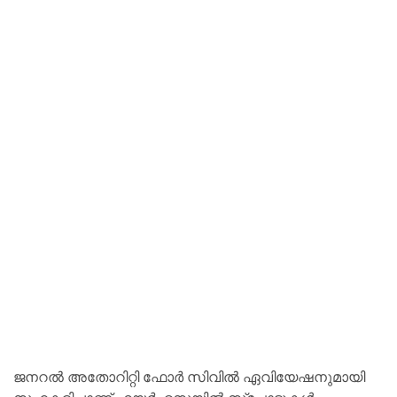
ജനറൽ അതോറിറ്റി ഫോർ സിവിൽ ഏവിയേഷനുമായി