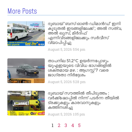
More Posts
ദുബായ് ‘ബസ്-ഓൺ-ഡിമാൻഡ്’ ഇനി
കൂടുതൽ ഇടങ്ങളിലേക്ക് ; അൽ സത്വ,
അൽ ഖൂസ്, മിർദിഫ്
എന്നിവിടങ്ങളിലേക്കും സർവീസ്
വ്യാപിപ്പിച്ചു
August 5, 2026
5:54 pm
താപനില 51.2°C ഉയർന്നപ്പോഴും
യുഎഇയുടെ വിവിധ ഭാഗങ്ങളിൽ
ശക്തമായ മഴ. : ആഗസ്റ്റ് 7 വരെ
ജാഗ്രതാ നിർദ്ദേശം
August 5, 2026
5:28 pm
ദുബായ് സൗത്തിൽ തീപിടുത്തം :
വർക്ക്‌ഷോപ്പിൽ നിന്ന് പടർന്ന തീയിൽ
ട്രക്കുകളും കാരവാനുകളും
കത്തിനശിച്ചു
August 5, 2026
1:05 pm
1
2
3
4
5