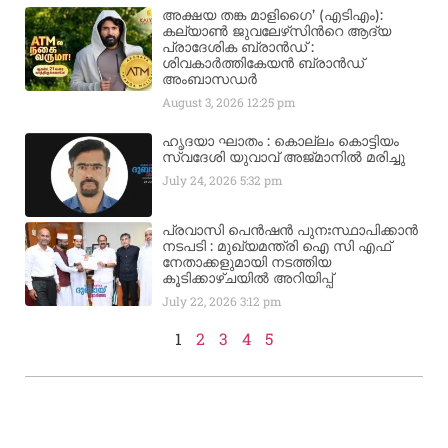
അക്ഷയ തങ്ക മാളിഗൈ’ (എടിഎം):
കല്യാണ്‍ ജുവലേഴ്‌സിന്‍റെ ആദ്യ
പ്രാദേശിക ബ്രാന്‍ഡ് :
ശിവകാര്‍ത്തികേയന്‍ ബ്രാന്‍ഡ്
അംബാസഡര്‍
August 3, 2026
12:25 pm
ഹൃദയാ ഘാതം : കൊല്ലം കൊട്ടിയം
സ്വദേശി യുവാവ് അജ്മാനിൽ മരിച്ചു
July 24, 2026
5:32 pm
പ്രവാസി പെൻഷൻ പുനഃസ്ഥാപിക്കാൻ
നടപടി : മുഖ്യമന്ത്രി ഐ സി എഫ്
നേതാക്കളുമായി നടത്തിയ
കൂടിക്കാഴ്ചയിൽ അറിയിപ്പ്
July 22, 2026
3:12 pm
1
2
3
4
5