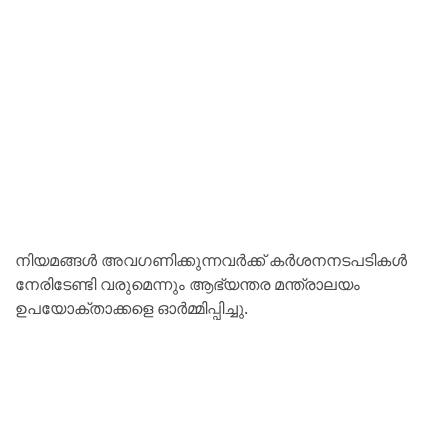
നിയമങ്ങൾ അവഗണിക്കുന്നവർക്ക് കർശനനടപടികൾ
നേരിടേണ്ടി വരുമെന്നും ആഭ്യന്തര മന്ത്രാലയം
ഉപയോക്താക്കളെ ഓർമ്മിപ്പിച്ചു.