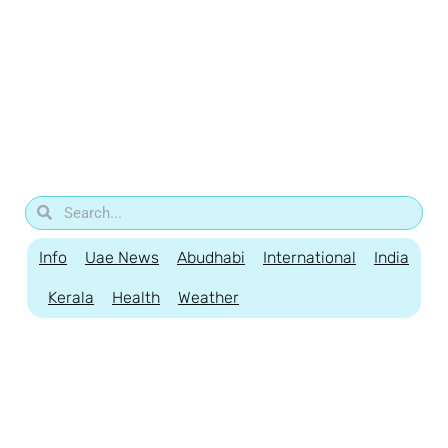
Info
Uae News
Abudhabi
International
India
Kerala
Health
Weather