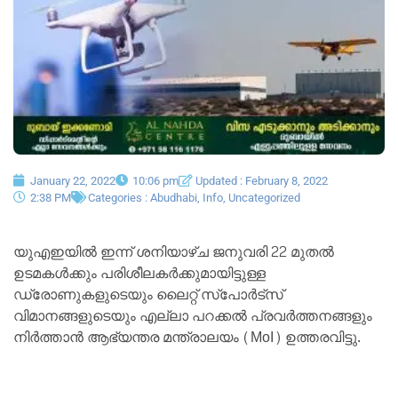
January 22, 2022
10:06 pm
Updated : February 8, 2022
2:38 PM
Categories :
Abudhabi
,
Info
,
Uncategorized
യുഎഇയിൽ ഇന്ന് ശനിയാഴ്ച ജനുവരി 22 മുതൽ
ഉടമകൾക്കും പരിശീലകർക്കുമായിട്ടുള്ള
ഡ്രോണുകളുടെയും ലൈറ്റ് സ്‌പോർട്‌സ്
വിമാനങ്ങളുടെയും എല്ലാ പറക്കൽ പ്രവർത്തനങ്ങളും
നിർത്താൻ ആഭ്യന്തര മന്ത്രാലയം (MoI) ഉത്തരവിട്ടു.