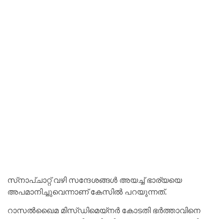
സ്‌നാപ്ചാറ്റ് വഴി സന്ദേശങ്ങൾ അയച്ച് ഭാര്യയെ
അപമാനിച്ചുവെന്നാണ് കേസിൽ പറയുന്നത്.
റാസൽഖൈമ മിസ്‌ഡിമെയ്‌നർ കോടതി ഭർത്താവിനെ