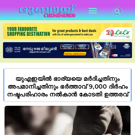
യുഎഇയിൽ ഭാര്യയെ മർദിച്ചതിനും
അപമാനിച്ചതിനും ഭർത്താവ് 9,000 ദിർഹം
നഷ്ടപരിഹാരം നൽകാൻ കോടതി ഉത്തരവ്