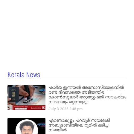
Kerala News
ഷാർജ ഇന്ത്യൻ അസോസിയേഷനിൽ
രണ്ട് ദിവസത്തെ അടിയന്തിര
കോൺസുലാർ അറ്റസ്റ്റേഷൻ സൗകര്യം
നാളെയും മറ്റന്നാളും
July 3, 2026
2:48 pm
എറണാകുളം പറവൂർ സ്വദേശി
അബുദാബിയിലെ റൂമിൽ മരിച്ച
നിലയിൽ