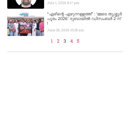
July 1, 2026
8:17 pm
“ഏഴിന്റെ ഏഴുന്നള്ളത്ത്” : ‘മ്മടെ തൃശ്ശൂർ
പൂരം 2026’ ദുബായിൽ ഡിസംബർ 2 ന്
!
June 30, 2026
10:35 am
1
2
3
4
5