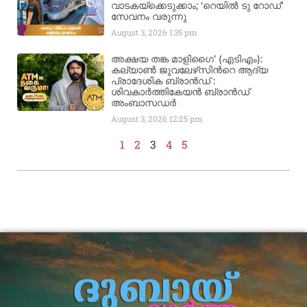
വാടകയ്‌ക്കെടുക്കാം; ‘റെയിൽ ടു റോഡ്’
സേവനം വരുന്നു
August 3, 2026
1:35 pm
അക്ഷയ തങ്ക മാളിഗൈ’ (എടിഎം):
കല്യാണ്‍ ജുവലേഴ്‌സിന്‍റെ ആദ്യ
പ്രാദേശിക ബ്രാന്‍ഡ് :
ശിവകാര്‍ത്തികേയന്‍ ബ്രാന്‍ഡ്
അംബാസഡര്‍
August 3, 2026
12:25 pm
1
2
3
4
5