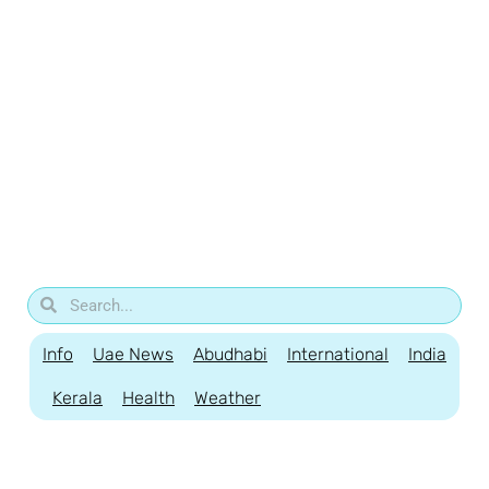
Info
Uae News
Abudhabi
International
India
Kerala
Health
Weather