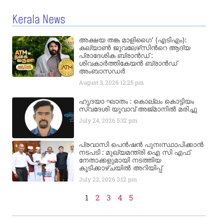
Kerala News
അക്ഷയ തങ്ക മാളിഗൈ’ (എടിഎം):
കല്യാണ്‍ ജുവലേഴ്‌സിന്‍റെ ആദ്യ
പ്രാദേശിക ബ്രാന്‍ഡ് :
ശിവകാര്‍ത്തികേയന്‍ ബ്രാന്‍ഡ്
അംബാസഡര്‍
August 3, 2026
12:25 pm
ഹൃദയാ ഘാതം : കൊല്ലം കൊട്ടിയം
സ്വദേശി യുവാവ് അജ്മാനിൽ മരിച്ചു
July 24, 2026
5:32 pm
പ്രവാസി പെൻഷൻ പുനഃസ്ഥാപിക്കാൻ
നടപടി : മുഖ്യമന്ത്രി ഐ സി എഫ്
നേതാക്കളുമായി നടത്തിയ
കൂടിക്കാഴ്ചയിൽ അറിയിപ്പ്
July 22, 2026
3:12 pm
1
2
3
4
5