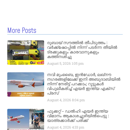
More Posts
ദുബായ് സൗത്തിൽ തീപിടുത്തം :
വർക്ക്‌ഷോപ്പിൽ നിന്ന് പടർന്ന തീയിൽ
ട്രക്കുകളും കാരവാനുകളും
കത്തിനശിച്ചു
August 5, 2026
1:05 pm
നവി മുംബൈ, ഇൻഡോർ, ലഖ്നൗ
നഗരങ്ങളിലേക്ക് ഇനി അബുദാബിയിൽ
നിന്ന് നേരിട്ട് പറക്കാം; റൂട്ടുകൾ
വിപുലീകരിച്ച് എയർ ഇന്ത്യ എക്സ്
പ്രസ്
August 4, 2026
8:04 pm
ഫൂക്കറ്റ് – ഡൽഹി എയര്‍ ഇന്ത്യ
വിമാനം ആകാശച്ചുഴിയില്‍പെട്ടു :
യാത്രക്കാര്‍ക്ക് പരിക്ക്
August 4, 2026
4:33 pm