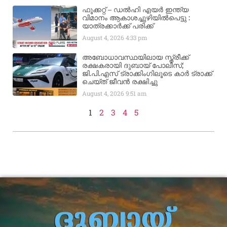
ഫൂക്കറ്റ് – ഡൽഹി എയര്‍ ഇന്ത്യ
വിമാനം ആകാശച്ചുഴിയില്‍പെട്ടു :
യാത്രക്കാര്‍ക്ക് പരിക്ക്
August 4, 2026
4:33 pm
അബോധാവസ്ഥയിലായ സ്ത്രീക്ക്
രക്ഷകരായി ദുബായ് പോലീസ്;
ജി.പി.എസ് ട്രാക്കിംഗിലൂടെ കാർ ട്രാക്ക്
ചെയ്ത് ജീവൻ രക്ഷിച്ചു
August 4, 2026
9:51 am
1
2
3
4
5