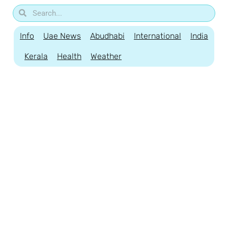
Info
Uae News
Abudhabi
International
India
Kerala
Health
Weather