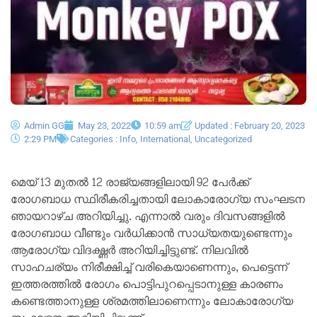
Admin GG
May 23, 2022
10:59 am
Updated : February 20, 2023
2:29 PM
Categories :
Info
,
International
,
Uncategorized
മെയ് 13 മുതൽ 12 രാജ്യങ്ങളിലായി 92 പേർക്ക്
രോഗബാധ സ്ഥിരീകരിച്ചതായി ലോകാരോഗ്യ സംഘടന
ഞായറാഴ്ച അറിയിച്ചു. എന്നാൽ വരും ദിവസങ്ങളിൽ
രോഗബാധ വീണ്ടും വർധിക്കാൻ സാധ്യതയുണ്ടെന്നും
ആരോഗ്യ വിദഗ്ദ്ധർ അറിയിച്ചിട്ടുണ്ട്. നിലവിൽ
സാഹചര്യം നിരീക്ഷിച്ച് വരികെയാണെന്നും, പെട്ടെന്ന്
ഇത്തരത്തിൽ രോഗം പൊട്ടിപുറപ്പെടാനുള്ള കാരണം
കണ്ടെത്താനുള്ള ശ്രമത്തിലാണെന്നും ലോകാരോഗ്യ