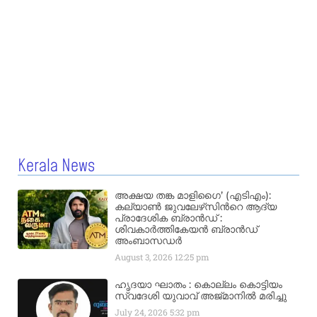
Kerala News
അക്ഷയ തങ്ക മാളിഗൈ’ (എടിഎം):
കല്യാണ്‍ ജുവലേഴ്‌സിന്‍റെ ആദ്യ
പ്രാദേശിക ബ്രാന്‍ഡ് :
ശിവകാര്‍ത്തികേയന്‍ ബ്രാന്‍ഡ്
അംബാസഡര്‍
August 3, 2026
12:25 pm
ഹൃദയാ ഘാതം : കൊല്ലം കൊട്ടിയം
സ്വദേശി യുവാവ് അജ്മാനിൽ മരിച്ചു
July 24, 2026
5:32 pm