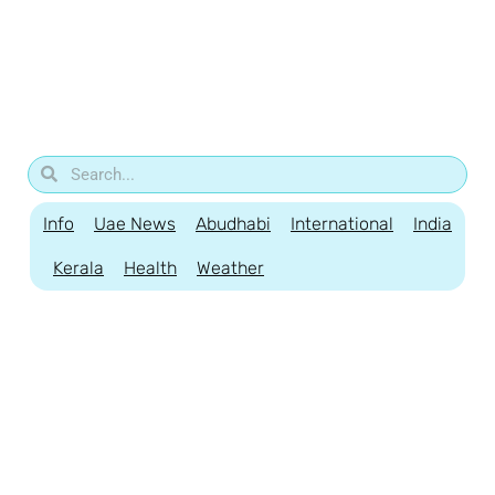
Info
Uae News
Abudhabi
International
India
Kerala
Health
Weather