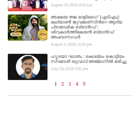
August 10, 2026
8:33 am
അക്ഷയ തങ്ക മാളിഗൈ’ (എടിഎം):
കല്യാണ്‍ ജുവലേഴ്‌സിന്‍റെ ആദ്യ
പ്രാദേശിക ബ്രാന്‍ഡ് :
ശിവകാര്‍ത്തികേയന്‍ ബ്രാന്‍ഡ്
അംബാസഡര്‍
August 3, 2026
12:25 pm
ഹൃദയാ ഘാതം : കൊല്ലം കൊട്ടിയം
സ്വദേശി യുവാവ് അജ്മാനിൽ മരിച്ചു
July 24, 2026
5:32 pm
1
2
3
4
5