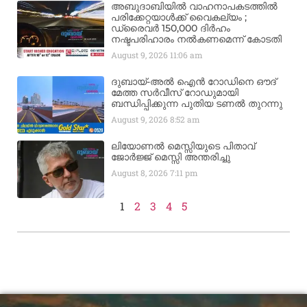
അബുദാബിയിൽ വാഹനാപകടത്തിൽ
പരിക്കേറ്റയാൾക്ക് വൈകല്യം ;
ഡ്രൈവർ 150,000 ദിർഹം
നഷ്ടപരിഹാരം നൽകണമെന്ന് കോടതി
August 9, 2026
11:06 am
ദുബായ്-അൽ ഐൻ റോഡിനെ ഔദ്
മേത്ത സർവീസ് റോഡുമായി
ബന്ധിപ്പിക്കുന്ന പുതിയ ടണൽ തുറന്നു
August 9, 2026
8:52 am
ലിയോണൽ മെസ്സിയുടെ പിതാവ്
ജോർജ്ജ് മെസ്സി അന്തരിച്ചു
August 8, 2026
7:11 pm
1
2
3
4
5