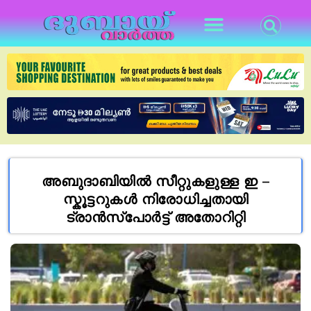
അബുദാബിയിൽ സീറ്റുകളുള്ള ഇ –
സ്കൂട്ടറുകൾ നിരോധിച്ചതായി
ട്രാൻസ്പോർട്ട് അതോറിറ്റി