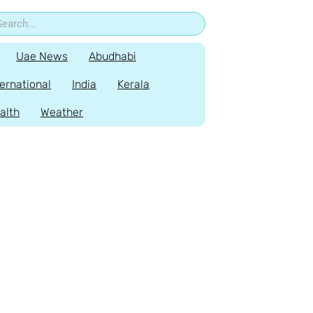
Uae News
Abudhabi
ternational
India
Kerala
alth
Weather