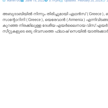
Admin GG
June 15, 2022
3:19 pm
Updated : February 20, 2023
അബുദാബിയിൽ നിന്നും തിരിച്ചുമായി ഏഥൻസ് (Greece), ബാക
സാന്റോറിനി (Greece), യെരേവാൻ (Armenia) എന്നിവിടങ്ങളി
കുറഞ്ഞ നിരക്കിലുള്ള ദേശീയ എയർലൈനായ വിസ് എയർ അബ
സീറ്റുകളുടെ ഒരു ദിവസത്തെ ഫ്ലാഷ് സെയിൽ യാത്രക്കാർക്