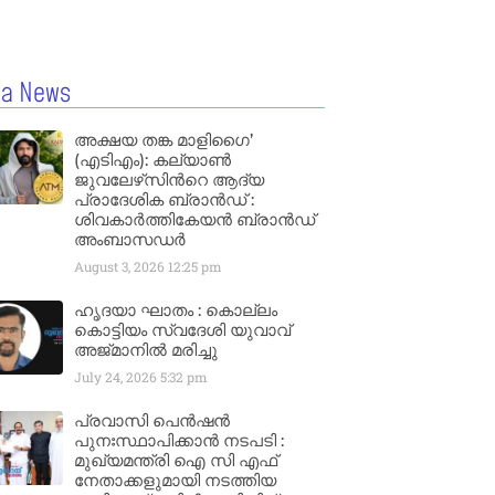
la News
അക്ഷയ തങ്ക മാളിഗൈ’
(എടിഎം): കല്യാണ്‍
ജുവലേഴ്‌സിന്‍റെ ആദ്യ
പ്രാദേശിക ബ്രാന്‍ഡ് :
ശിവകാര്‍ത്തികേയന്‍ ബ്രാന്‍ഡ്
അംബാസഡര്‍
August 3, 2026
12:25 pm
ഹൃദയാ ഘാതം : കൊല്ലം
കൊട്ടിയം സ്വദേശി യുവാവ്
അജ്മാനിൽ മരിച്ചു
July 24, 2026
5:32 pm
പ്രവാസി പെൻഷൻ
പുനഃസ്ഥാപിക്കാൻ നടപടി :
മുഖ്യമന്ത്രി ഐ സി എഫ്
നേതാക്കളുമായി നടത്തിയ