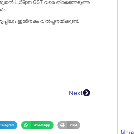
മുതൽ 11:59pm GST വരെ തിരഞ്ഞെടുത്ത
ാം.
ിലും ഇതിനകം വിൽപ്പനയ്‌ക്കുണ്ട്,
Next
Telegram
WhatsApp
Print
More