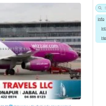
Info
In
He