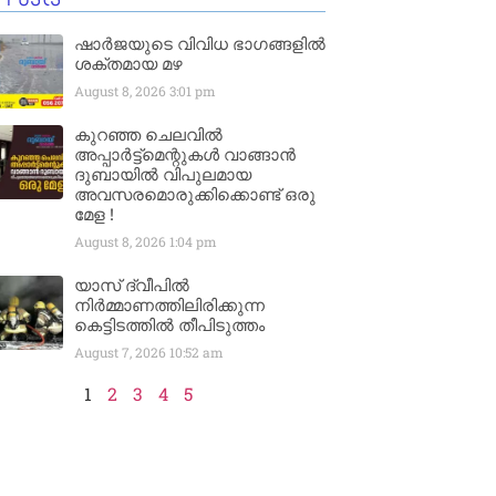
ഷാർജയുടെ വിവിധ ഭാഗങ്ങളിൽ
ശക്തമായ മഴ
August 8, 2026
3:01 pm
കുറഞ്ഞ ചെലവിൽ
അപ്പാർട്ട്മെന്റുകൾ വാങ്ങാൻ
ദുബായിൽ വിപുലമായ
അവസരമൊരുക്കിക്കൊണ്ട് ഒരു
മേള !
August 8, 2026
1:04 pm
യാസ് ദ്വീപിൽ
നിർമ്മാണത്തിലിരിക്കുന്ന
കെട്ടിടത്തിൽ തീപിടുത്തം
August 7, 2026
10:52 am
1
2
3
4
5