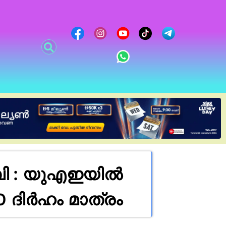
ി : യുഎഇയിൽ
20 ദിർഹം മാത്രം