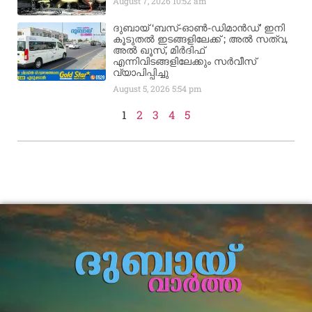
August 7, 2026
10:52 am
ദുബായ് ‘ബസ്-ഓൺ-ഡിമാൻഡ്’ ഇനി
കൂടുതൽ ഇടങ്ങളിലേക്ക് ; അൽ സത്വ,
അൽ ഖൂസ്, മിർദിഫ്
എന്നിവിടങ്ങളിലേക്കും സർവീസ്
വ്യാപിപ്പിച്ചു
August 5, 2026
5:54 pm
1
2
3
4
5