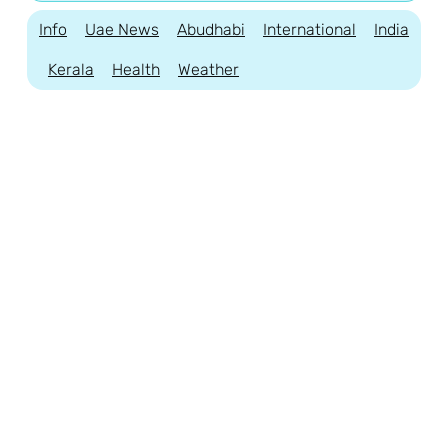
Info
Uae News
Abudhabi
International
India
Kerala
Health
Weather