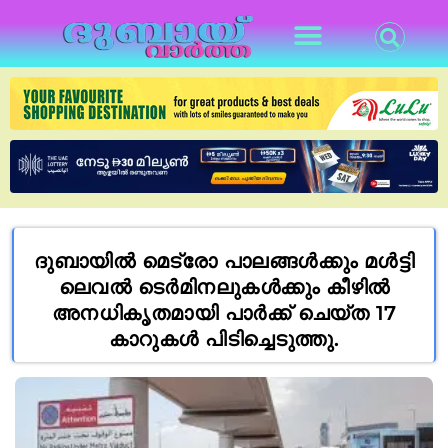
ദുബായിൽ മെട്രോ പാലങ്ങൾക്കും മൾട്ടി
ലെവൽ ടെർമിനലുകൾക്കും കീഴിൽ
അനധികൃതമായി പാർക്ക് ചെയ്ത 17
കാറുകൾ പിടിച്ചെടുത്തു.