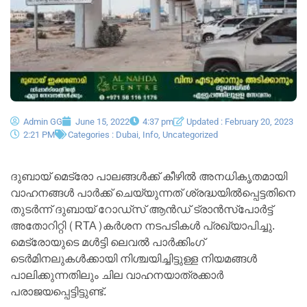
Admin GG
June 15, 2022
4:37 pm
Updated : February 20, 2023
2:21 PM
Categories :
Dubai
,
Info
,
Uncategorized
ദുബായ് മെട്രോ പാലങ്ങൾക്ക് കീഴിൽ അനധികൃതമായി
വാഹനങ്ങൾ പാർക്ക് ചെയ്യുന്നത് ശ്രദ്ധയിൽപ്പെട്ടതിനെ
തുടർന്ന് ദുബായ് റോഡ്‌സ് ആൻഡ് ട്രാൻസ്‌പോർട്ട്
അതോറിറ്റി (RTA)കർശന നടപടികൾ പ്രഖ്യാപിച്ചു.
മെട്രോയുടെ മൾട്ടി ലെവൽ പാർക്കിംഗ്
ടെർമിനലുകൾക്കായി നിശ്ചയിച്ചിട്ടുള്ള നിയമങ്ങൾ
പാലിക്കുന്നതിലും ചില വാഹനയാത്രക്കാർ
പരാജയപ്പെട്ടിട്ടുണ്ട്.