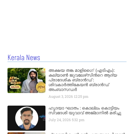
Kerala News
അക്ഷയ തങ്ക മാളിഗൈ’ (എടിഎം):
കല്യാണ്‍ ജുവലേഴ്‌സിന്‍റെ ആദ്യ
പ്രാദേശിക ബ്രാന്‍ഡ് :
ശിവകാര്‍ത്തികേയന്‍ ബ്രാന്‍ഡ്
അംബാസഡര്‍
August 3, 2026
12:25 pm
ഹൃദയാ ഘാതം : കൊല്ലം കൊട്ടിയം
സ്വദേശി യുവാവ് അജ്മാനിൽ മരിച്ചു
July 24, 2026
5:32 pm