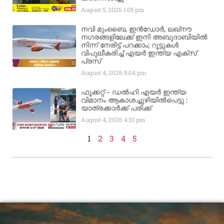
August 5, 2026
1:05 pm
നവി മുംബൈ, ഇൻഡോർ, ലഖ്നൗ
നഗരങ്ങളിലേക്ക് ഇനി അബുദാബിയിൽ
നിന്ന് നേരിട്ട് പറക്കാം; റൂട്ടുകൾ
വിപുലീകരിച്ച് എയർ ഇന്ത്യ എക്സ്
പ്രസ്
August 4, 2026
8:04 pm
ഫൂക്കറ്റ് – ഡൽഹി എയര്‍ ഇന്ത്യ
വിമാനം ആകാശച്ചുഴിയില്‍പെട്ടു :
യാത്രക്കാര്‍ക്ക് പരിക്ക്
August 4, 2026
4:33 pm
1
2
3
4
5