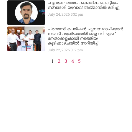
ഹൃദയാ ഘാതം : കൊല്ലം കൊട്ടിയം
സ്വദേശി യുവാവ് അജ്മാനിൽ മരിച്ചു
July 24, 2026
5:32 pm
പ്രവാസി പെൻഷൻ പുനഃസ്ഥാപിക്കാൻ
നടപടി : മുഖ്യമന്ത്രി ഐ സി എഫ്
നേതാക്കളുമായി നടത്തിയ
കൂടിക്കാഴ്ചയിൽ അറിയിപ്പ്
July 22, 2026
3:12 pm
1
2
3
4
5