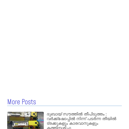
More Posts
ദുബായ് സൗത്തിൽ തീപിടുത്തം :
വർക്ക്‌ഷോപ്പിൽ നിന്ന് പടർന്ന തീയിൽ
ട്രക്കുകളും കാരവാനുകളും
കത്തിനശിച്ചു