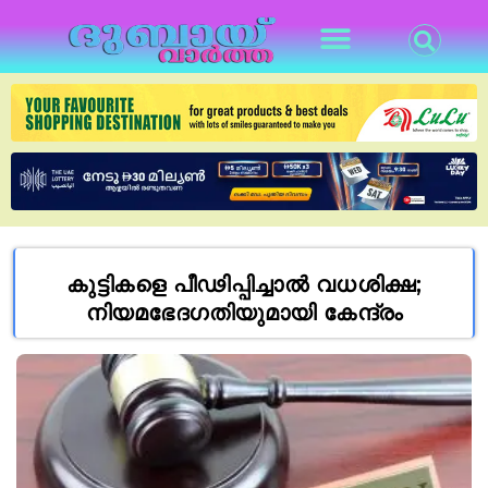
കുട്ടികളെ പീഢിപ്പിച്ചാൽ വധശിക്ഷ;
നിയമഭേദഗതിയുമായി കേന്ദ്രം