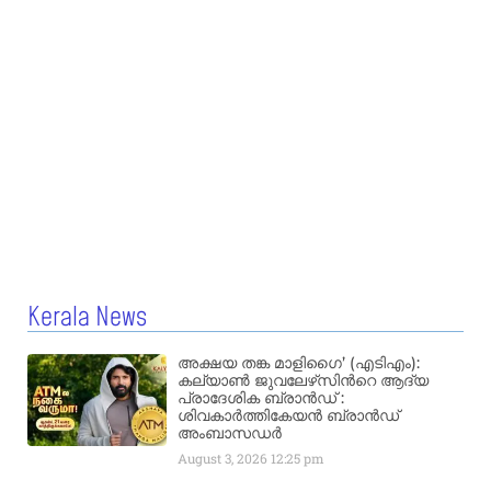
Kerala News
അക്ഷയ തങ്ക മാളിഗൈ’ (എടിഎം):
കല്യാണ്‍ ജുവലേഴ്‌സിന്‍റെ ആദ്യ
പ്രാദേശിക ബ്രാന്‍ഡ് :
ശിവകാര്‍ത്തികേയന്‍ ബ്രാന്‍ഡ്
അംബാസഡര്‍
August 3, 2026
12:25 pm