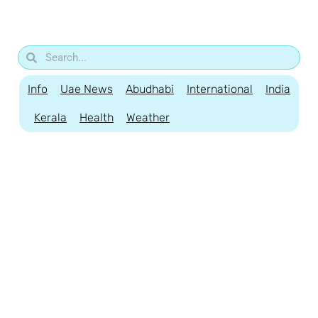
Info
Uae News
Abudhabi
International
India
Kerala
Health
Weather