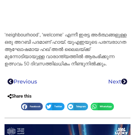
‘neighbourhood’, ‘welcome’ എന്നീ ഇരട്ട അർത്ഥങ്ങളുള്ള
ഒരു അറബി പദമാണ് ഹായ്. യുഎഇയുടെ പരമ്പരാഗത
ആഘോഷമായ ഹഖ് അൽ ലൈലയ്ക്ക്
മുന്നോടിയായുള്ള വാരാന്ത്യത്തിൽ ആരംഭിക്കുന്ന
ഉത്സവം 50 ദിവസത്തിലധികം നീണ്ടുനിൽക്കും.
Previous
Next
Share this
Facebook
Twitter
Telegram
WhatsApp