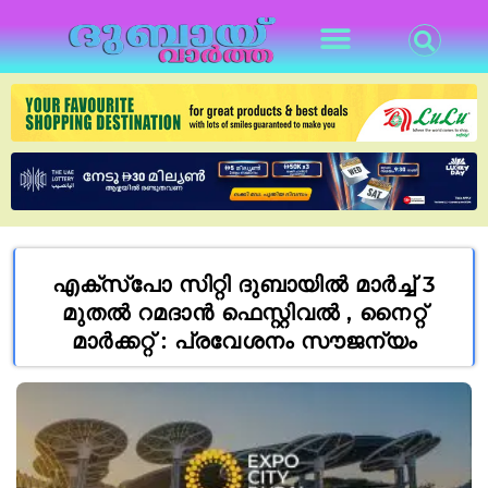
എക്‌സ്‌പോ സിറ്റി ദുബായിൽ മാർച്ച് 3
മുതൽ റമദാൻ ഫെസ്റ്റിവൽ , നൈറ്റ്
മാർക്കറ്റ് : പ്രവേശനം സൗജന്യം