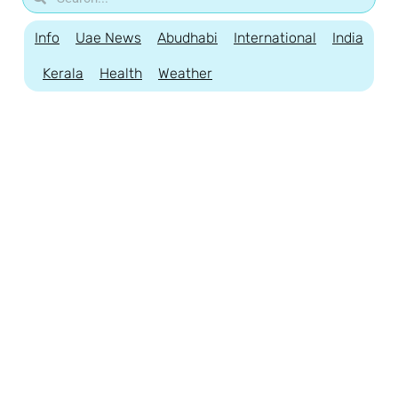
Info
Uae News
Abudhabi
International
India
Kerala
Health
Weather