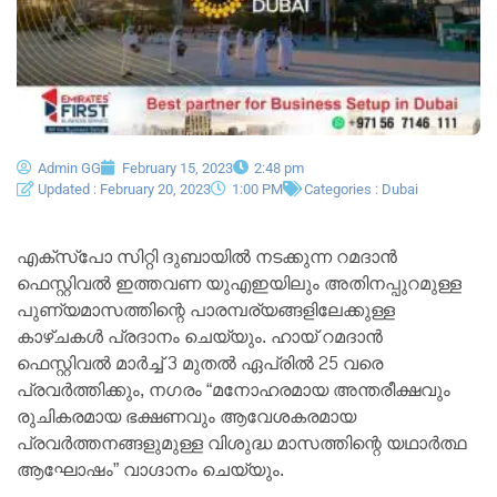
Admin GG
February 15, 2023
2:48 pm
Updated : February 20, 2023
1:00 PM
Categories :
Dubai
എക്‌സ്‌പോ സിറ്റി ദുബായിൽ നടക്കുന്ന റമദാൻ
ഫെസ്റ്റിവൽ ഇത്തവണ യുഎഇയിലും അതിനപ്പുറമുള്ള
പുണ്യമാസത്തിന്റെ പാരമ്പര്യങ്ങളിലേക്കുള്ള
കാഴ്ചകൾ പ്രദാനം ചെയ്യും. ഹായ് റമദാൻ
ഫെസ്റ്റിവൽ മാർച്ച് 3 മുതൽ ഏപ്രിൽ 25 വരെ
പ്രവർത്തിക്കും, നഗരം “മനോഹരമായ അന്തരീക്ഷവും
രുചികരമായ ഭക്ഷണവും ആവേശകരമായ
പ്രവർത്തനങ്ങളുമുള്ള വിശുദ്ധ മാസത്തിന്റെ യഥാർത്ഥ
ആഘോഷം” വാഗ്ദാനം ചെയ്യും.