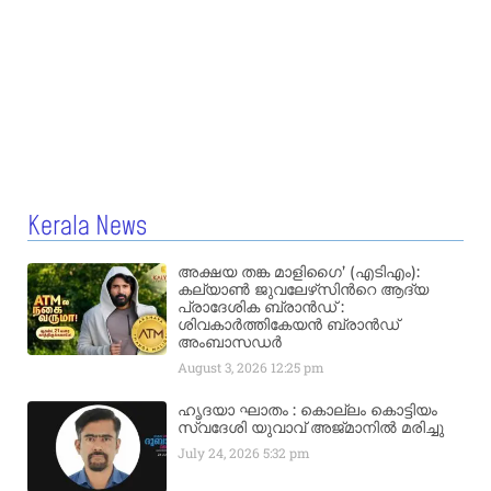
Kerala News
അക്ഷയ തങ്ക മാളിഗൈ’ (എടിഎം):
കല്യാണ്‍ ജുവലേഴ്‌സിന്‍റെ ആദ്യ
പ്രാദേശിക ബ്രാന്‍ഡ് :
ശിവകാര്‍ത്തികേയന്‍ ബ്രാന്‍ഡ്
അംബാസഡര്‍
August 3, 2026
12:25 pm
ഹൃദയാ ഘാതം : കൊല്ലം കൊട്ടിയം
സ്വദേശി യുവാവ് അജ്മാനിൽ മരിച്ചു
July 24, 2026
5:32 pm