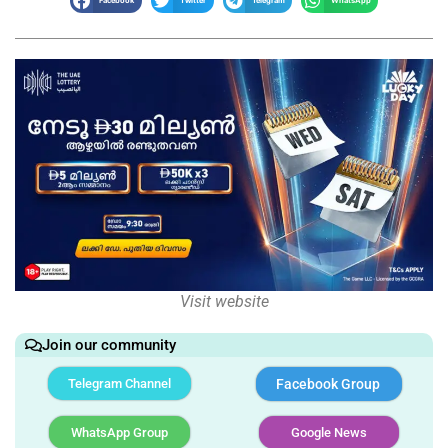
Facebook
Twitter
Telegram
WhatsApp
Visit website
Join our community
Telegram Channel
Facebook Group
WhatsApp Group
Google News