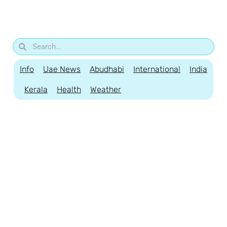
Info
Uae News
Abudhabi
International
India
Kerala
Health
Weather