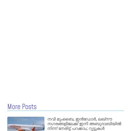
More Posts
നവി മുംബൈ, ഇൻഡോർ, ലഖ്നൗ
നഗരങ്ങളിലേക്ക് ഇനി അബുദാബിയിൽ
നിന്ന് നേരിട്ട് പറക്കാം; റൂട്ടുകൾ