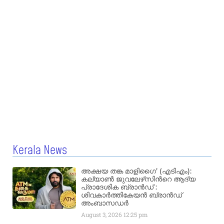
Kerala News
അക്ഷയ തങ്ക മാളിഗൈ’ (എടിഎം):
കല്യാണ്‍ ജുവലേഴ്‌സിന്‍റെ ആദ്യ
പ്രാദേശിക ബ്രാന്‍ഡ് :
ശിവകാര്‍ത്തികേയന്‍ ബ്രാന്‍ഡ്
അംബാസഡര്‍
August 3, 2026
12:25 pm