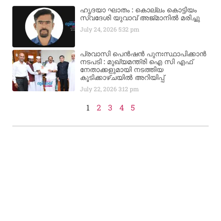
ഹൃദയാ ഘാതം : കൊല്ലം കൊട്ടിയം
സ്വദേശി യുവാവ് അജ്മാനിൽ മരിച്ചു
July 24, 2026
5:32 pm
പ്രവാസി പെൻഷൻ പുനഃസ്ഥാപിക്കാൻ
നടപടി : മുഖ്യമന്ത്രി ഐ സി എഫ്
നേതാക്കളുമായി നടത്തിയ
കൂടിക്കാഴ്ചയിൽ അറിയിപ്പ്
July 22, 2026
3:12 pm
1
2
3
4
5