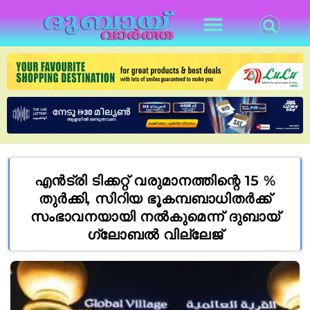
എൻട്രി ടിക്കറ്റ് വരുമാനത്തിന്റെ 15 %
തുർക്കി, സിറിയ ഭൂകമ്പബാധിതർക്ക്
സംഭാവനയായി നൽകുമെന്ന് ദുബായ്
ഗ്ലോബൽ വില്ലേജ്