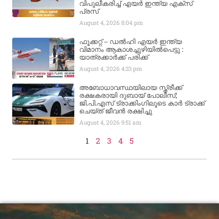
വിപുലീകരിച്ച് എയർ ഇന്ത്യ എക്സ്
പ്രസ്
August 4, 2026
8:04 pm
ഫൂക്കറ്റ് – ഡൽഹി എയര്‍ ഇന്ത്യ
വിമാനം ആകാശച്ചുഴിയില്‍പെട്ടു :
യാത്രക്കാര്‍ക്ക് പരിക്ക്
August 4, 2026
4:33 pm
അബോധാവസ്ഥയിലായ സ്ത്രീക്ക്
രക്ഷകരായി ദുബായ് പോലീസ്;
ജി.പി.എസ് ട്രാക്കിംഗിലൂടെ കാർ ട്രാക്ക്
ചെയ്ത് ജീവൻ രക്ഷിച്ചു
August 4, 2026
9:51 am
1
2
3
4
5