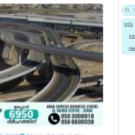
Info
In
He