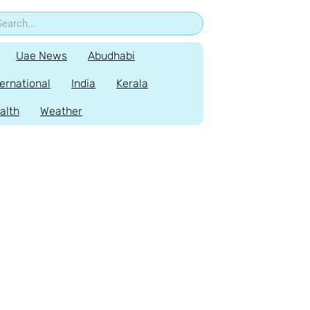
Uae News
Abudhabi
ternational
India
Kerala
alth
Weather