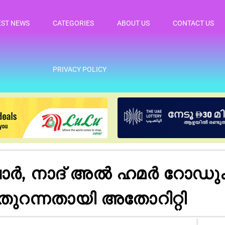
EST NEWS
CATEGORIES
ABOUT US
CONTACT US
PRIVACY POLICY
ോർ, നാദ് അൽ ഹമർ റോഡ
ം തുറന്നതായി അതോറിറ്റി