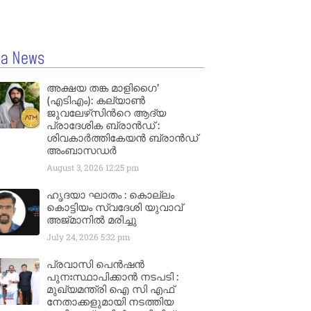
la News
അക്ഷയ തങ്ക മാളിഗൈ’
(എടിഎം): കല്യാണ്‍
ജുവലേഴ്‌സിന്‍റെ ആദ്യ
പ്രാദേശിക ബ്രാന്‍ഡ് :
ശിവകാര്‍ത്തികേയന്‍ ബ്രാന്‍ഡ്
അംബാസഡര്‍
August 3, 2026
12:25 pm
ഹൃദയാ ഘാതം : കൊല്ലം
കൊട്ടിയം സ്വദേശി യുവാവ്
അജ്മാനിൽ മരിച്ചു
July 24, 2026
5:32 pm
പ്രവാസി പെൻഷൻ
പുനഃസ്ഥാപിക്കാൻ നടപടി :
മുഖ്യമന്ത്രി ഐ സി എഫ്
നേതാക്കളുമായി നടത്തിയ