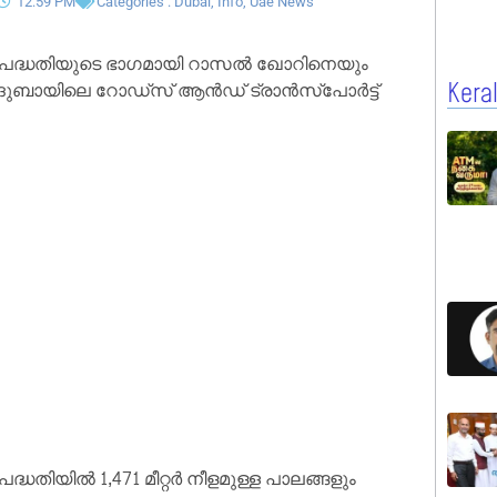
12:59 PM
Categories :
Dubai
,
Info
,
Uae News
ൽ പദ്ധതിയുടെ ഭാഗമായി റാസൽ ഖോറിനെയും
 ദുബായിലെ റോഡ്‌സ് ആൻഡ് ട്രാൻസ്‌പോർട്ട്
Kera
ധതിയിൽ 1,471 മീറ്റർ നീളമുള്ള പാലങ്ങളും