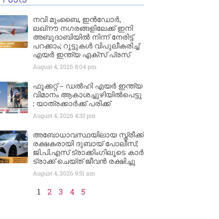
നവി മുംബൈ, ഇൻഡോർ,
ലഖ്നൗ നഗരങ്ങളിലേക്ക് ഇനി
അബുദാബിയിൽ നിന്ന് നേരിട്ട്
പറക്കാം; റൂട്ടുകൾ വിപുലീകരിച്ച്
എയർ ഇന്ത്യ എക്സ് പ്രസ്
August 4, 2026
8:04 pm
ഫൂക്കറ്റ് – ഡൽഹി എയര്‍ ഇന്ത്യ
വിമാനം ആകാശച്ചുഴിയില്‍പെട്ടു
: യാത്രക്കാര്‍ക്ക് പരിക്ക്
August 4, 2026
4:33 pm
അബോധാവസ്ഥയിലായ സ്ത്രീക്ക്
രക്ഷകരായി ദുബായ് പോലീസ്;
ജി.പി.എസ് ട്രാക്കിംഗിലൂടെ കാർ
ട്രാക്ക് ചെയ്ത് ജീവൻ രക്ഷിച്ചു
August 4, 2026
9:51 am
1
2
3
4
5