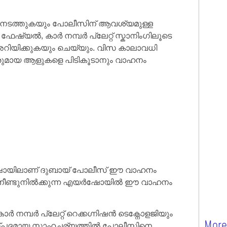
ം നടത്തുകയും പോലീസിന് ആവശ്യമുള്ള
ുന്ന ഫേഷ്യൽ, കാർ നമ്പർ പ്ലേറ്റ് സ്കാനിംഗിലൂടെ
 അറിയിക്കുകയും ചെയ്യും. വിസ കാലാവധി
വരുമായ ആളുകളെ പിടികൂടാനും വാഹനം
ർഷോയിലാണ് ദുബായ് പോലീസ് ഈ വാഹനം
ച വരെ നീണ്ടുനിൽക്കുന്ന എയർഷോയിൽ ഈ വാഹനം
ർ നമ്പർ പ്ലേറ്റ് റെക്കഗ്നിഷൻ ടെക്നോളജിയും
More
യാസ്പദമായ സാഹചര്യത്തിൽ പോലീസിനെ