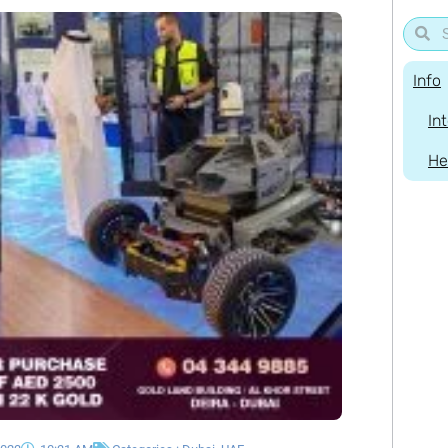
Info
In
He