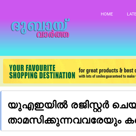
HOME
LAT
യുഎഇയിൽ രജിസ്റ്റർ ചെ
താമസിക്കുന്നവവരേയും ക