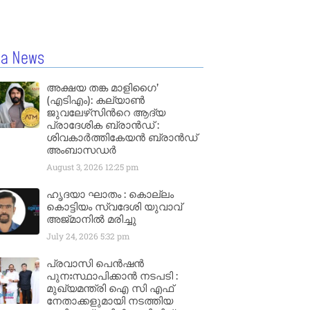
la News
അക്ഷയ തങ്ക മാളിഗൈ’
(എടിഎം): കല്യാണ്‍
ജുവലേഴ്‌സിന്‍റെ ആദ്യ
പ്രാദേശിക ബ്രാന്‍ഡ് :
ശിവകാര്‍ത്തികേയന്‍ ബ്രാന്‍ഡ്
അംബാസഡര്‍
August 3, 2026
12:25 pm
ഹൃദയാ ഘാതം : കൊല്ലം
കൊട്ടിയം സ്വദേശി യുവാവ്
അജ്മാനിൽ മരിച്ചു
July 24, 2026
5:32 pm
പ്രവാസി പെൻഷൻ
പുനഃസ്ഥാപിക്കാൻ നടപടി :
മുഖ്യമന്ത്രി ഐ സി എഫ്
നേതാക്കളുമായി നടത്തിയ