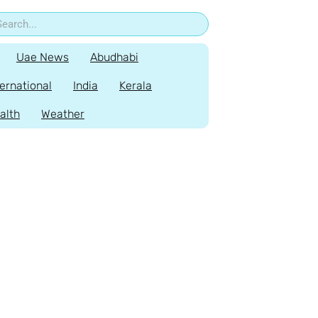
Uae News
Abudhabi
ternational
India
Kerala
alth
Weather