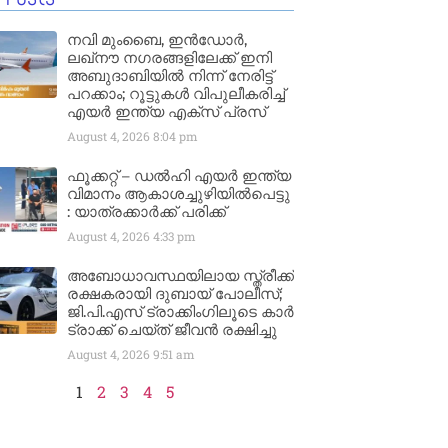
നവി മുംബൈ, ഇൻഡോർ,
ലഖ്നൗ നഗരങ്ങളിലേക്ക് ഇനി
അബുദാബിയിൽ നിന്ന് നേരിട്ട്
പറക്കാം; റൂട്ടുകൾ വിപുലീകരിച്ച്
എയർ ഇന്ത്യ എക്സ് പ്രസ്
August 4, 2026
8:04 pm
ഫൂക്കറ്റ് – ഡൽഹി എയര്‍ ഇന്ത്യ
വിമാനം ആകാശച്ചുഴിയില്‍പെട്ടു
: യാത്രക്കാര്‍ക്ക് പരിക്ക്
August 4, 2026
4:33 pm
അബോധാവസ്ഥയിലായ സ്ത്രീക്ക്
രക്ഷകരായി ദുബായ് പോലീസ്;
ജി.പി.എസ് ട്രാക്കിംഗിലൂടെ കാർ
ട്രാക്ക് ചെയ്ത് ജീവൻ രക്ഷിച്ചു
August 4, 2026
9:51 am
1
2
3
4
5