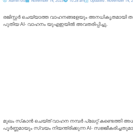
Admin GG
November 14, 2023
10:28 am
Updated : November 14, 
രജിസ്റ്റർ ചെയ്യാത്ത വാഹനങ്ങളേയും അനധികൃതമായി താ
പുതിയ AI- വാഹനം യുഎഇയിൽ അവതരിപ്പിച്ചു.
മുഖം സ്‌കാൻ ചെയ്ത് വാഹന നമ്പർ പ്ലേറ്റ് കണ്ടെത്തി 
പൂർണ്ണമായും സ്വയം നിയന്ത്രിക്കുന്ന AI- സജ്ജീകരിച്ച