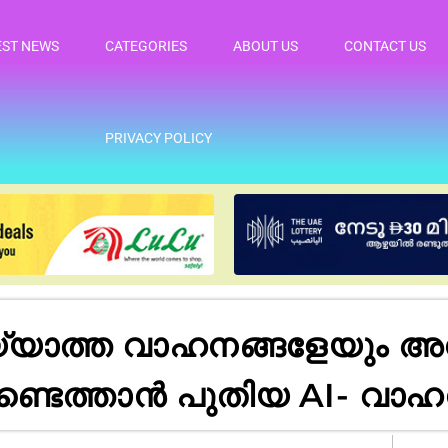
EST NEWS
CATEGORIES
ABOUT US
CONTACT US
PRIVACY POLICY
യ്യാത്ത വാഹനങ്ങളേയും 
ണ്ടെത്താൻ പുതിയ AI- വാ