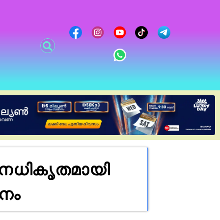
അനധികൃതമായി
ഹനം