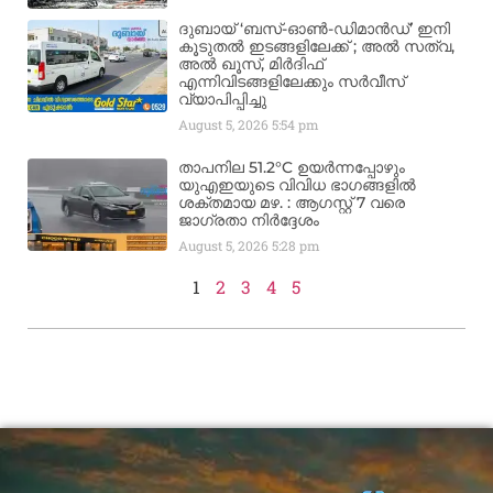
ദുബായ് ‘ബസ്-ഓൺ-ഡിമാൻഡ്’ ഇനി
കൂടുതൽ ഇടങ്ങളിലേക്ക് ; അൽ സത്വ,
അൽ ഖൂസ്, മിർദിഫ്
എന്നിവിടങ്ങളിലേക്കും സർവീസ്
വ്യാപിപ്പിച്ചു
August 5, 2026
5:54 pm
താപനില 51.2°C ഉയർന്നപ്പോഴും
യുഎഇയുടെ വിവിധ ഭാഗങ്ങളിൽ
ശക്തമായ മഴ. : ആഗസ്റ്റ് 7 വരെ
ജാഗ്രതാ നിർദ്ദേശം
August 5, 2026
5:28 pm
1
2
3
4
5