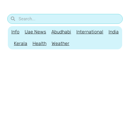
Info
Uae News
Abudhabi
International
India
Kerala
Health
Weather