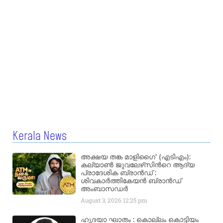
Kerala News
അക്ഷയ തങ്ക മാളിഗൈ’ (എടിഎം):
കല്യാണ്‍ ജുവലേഴ്‌സിന്‍റെ ആദ്യ
പ്രാദേശിക ബ്രാന്‍ഡ് :
ശിവകാര്‍ത്തികേയന്‍ ബ്രാന്‍ഡ്
അംബാസഡര്‍
August 3, 2026
12:25 pm
ഹൃദയാ ഘാതം : കൊല്ലം കൊട്ടിയം