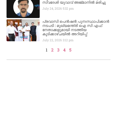
സ്വദേശി യുവാവ് അജ്മാനിൽ മരിച്ചു
July 24, 2026
5:32 pm
പ്രവാസി പെൻഷൻ പുനഃസ്ഥാപിക്കാൻ
നടപടി : മുഖ്യമന്ത്രി ഐ സി എഫ്
നേതാക്കളുമായി നടത്തിയ
കൂടിക്കാഴ്ചയിൽ അറിയിപ്പ്
July 22, 2026
3:12 pm
1
2
3
4
5