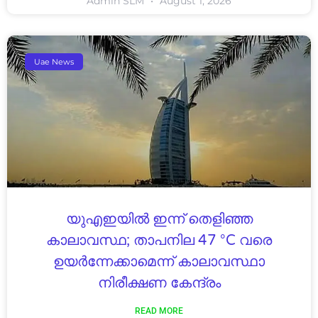
Admin SLM
August 1, 2026
Uae News
യുഎഇയിൽ ഇന്ന് തെളിഞ്ഞ
കാലാവസ്ഥ; താപനില 47 °C വരെ
ഉയർന്നേക്കാമെന്ന് കാലാവസ്ഥാ
നിരീക്ഷണ കേന്ദ്രം
READ MORE