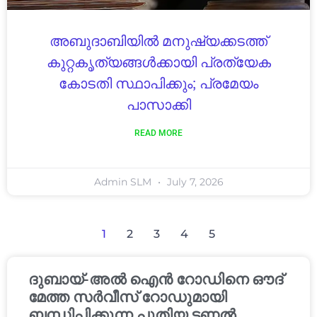
അബുദാബിയിൽ മനുഷ്യക്കടത്ത്
കുറ്റകൃത്യങ്ങൾക്കായി പ്രത്യേക
കോടതി സ്ഥാപിക്കും; പ്രമേയം
പാസാക്കി
READ MORE
Admin SLM
July 7, 2026
1
2
3
4
5
ദുബായ്-അൽ ഐൻ റോഡിനെ ഔദ്
മേത്ത സർവീസ് റോഡുമായി
ബന്ധിപ്പിക്കുന്ന പുതിയ ടണൽ