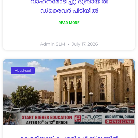
വാഹനമോടിച്ചു; ദുബായിൽ
ഡ്രൈവർ പിടിയിൽ
READ MORE
Admin SLM
July 17, 2026
Abudhabi