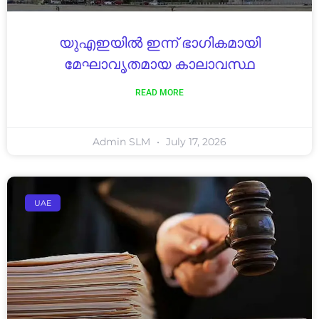
യുഎഇയിൽ ഇന്ന് ഭാഗികമായി
മേഘാവൃതമായ കാലാവസ്ഥ
READ MORE
Admin SLM
July 17, 2026
UAE