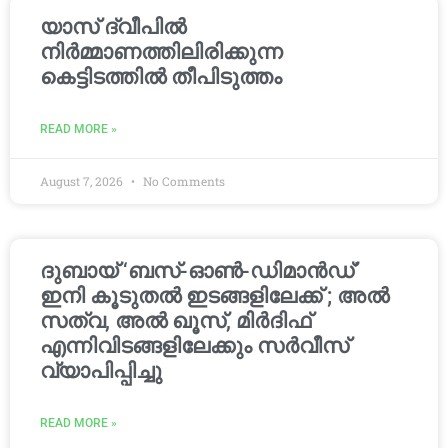
യാസ് ദ്വീപിൽ
നിർമ്മാണത്തിലിരിക്കുന്ന
കെട്ടിടത്തിൽ തീപിടുത്തം
READ MORE »
August 7, 2026
No Comments
ദുബായ് ‘ബസ്-ഓൺ-ഡിമാൻഡ്’
ഇനി കൂടുതൽ ഇടങ്ങളിലേക്ക് ; അൽ
സത്വ, അൽ ഖൂസ്, മിർദിഫ്
എന്നിവിടങ്ങളിലേക്കും സർവീസ്
വ്യാപിപ്പിച്ചു
READ MORE »