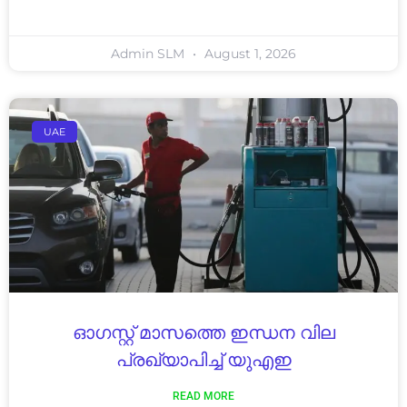
Admin SLM
August 1, 2026
UAE
ഓഗസ്റ്റ് മാസത്തെ ഇന്ധന വില
പ്രഖ്യാപിച്ച് യുഎഇ
READ MORE