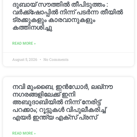
ദുബായ് സൗത്തിൽ തീപിടുത്തം :
വർക്ക്‌ഷോപ്പിൽ നിന്ന് പടർന്ന തീയിൽ
ട്രക്കുകളും കാരവാനുകളും
കത്തിനശിച്ചു
READ MORE »
August 5, 2026
No Comments
നവി മുംബൈ, ഇൻഡോർ, ലഖ്നൗ
നഗരങ്ങളിലേക്ക് ഇനി
അബുദാബിയിൽ നിന്ന് നേരിട്ട്
പറക്കാം; റൂട്ടുകൾ വിപുലീകരിച്ച്
എയർ ഇന്ത്യ എക്സ് പ്രസ്
READ MORE »