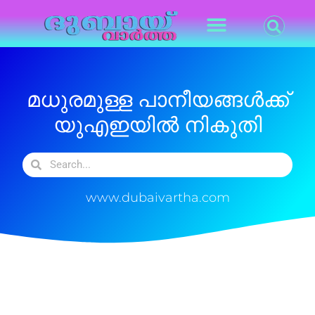
മധുരമുള്ള പാനീയങ്ങൾക്ക്
യുഎഇയിൽ നികുതി
www.dubaivartha.com