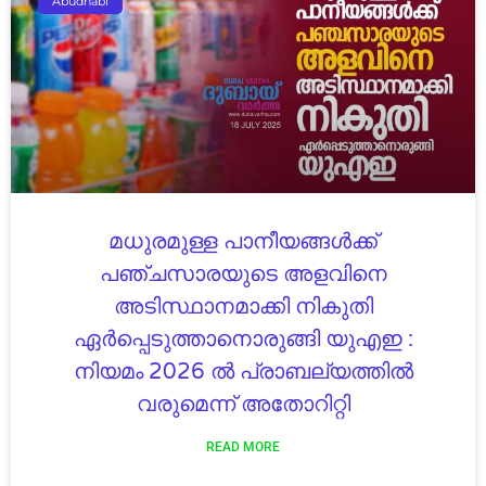
Abudhabi
മധുരമുള്ള പാനീയങ്ങൾക്ക്
പഞ്ചസാരയുടെ അളവിനെ
അടിസ്ഥാനമാക്കി നികുതി
ഏർപ്പെടുത്താനൊരുങ്ങി യുഎഇ :
നിയമം 2026 ൽ പ്രാബല്യത്തിൽ
വരുമെന്ന് അതോറിറ്റി
READ MORE