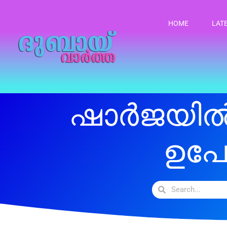
HOME
LAT
ഷാർജയിൽ
ഉപേ