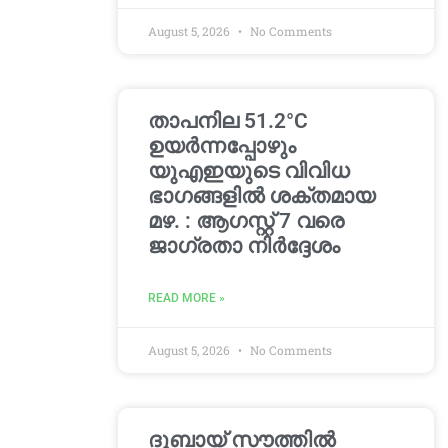
August 5, 2026
No Comments
താപനില 51.2°C
ഉയർന്നപ്പോഴും
യുഎഇയുടെ വിവിധ
ഭാഗങ്ങളിൽ ശക്തമായ
മഴ. : ആഗസ്റ്റ് 7 വരെ
ജാഗ്രതാ നിർദ്ദേശം
READ MORE »
August 5, 2026
No Comments
ദുബായ് സൗത്തിൽ