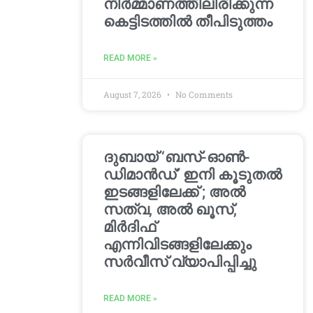
നിർമ്മാണത്തിലിരിക്കുന്ന
കെട്ടിടത്തിൽ തീപിടുത്തം
READ MORE »
August 7, 2026
No Comments
ദുബായ് ‘ബസ്-ഓൺ-
ഡിമാൻഡ്’ ഇനി കൂടുതൽ
ഇടങ്ങളിലേക്ക് ; അൽ
സത്വ, അൽ ഖൂസ്,
മിർദിഫ്
എന്നിവിടങ്ങളിലേക്കും
സർവീസ് വ്യാപിപ്പിച്ചു
READ MORE »