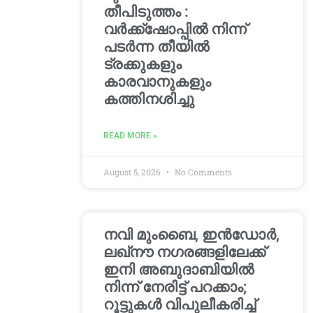
തീപിടുത്തം :
വർക്ക്‌ഷോപ്പിൽ നിന്ന്
പടർന്ന തീയിൽ
ട്രക്കുകളും
കാരവാനുകളും
കത്തിനശിച്ചു
READ MORE »
August 5, 2026
No Comments
നവി മുംബൈ, ഇൻഡോർ,
ലഖ്നൗ നഗരങ്ങളിലേക്ക്
ഇനി അബുദാബിയിൽ
നിന്ന് നേരിട്ട് പറക്കാം;
റൂട്ടുകൾ വിപുലീകരിച്ച്