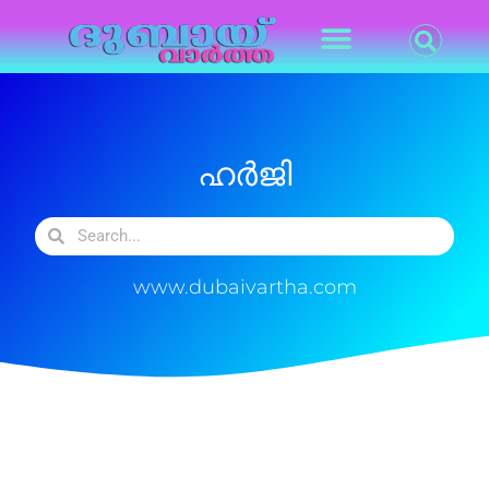
ഹർജി
www.dubaivartha.com