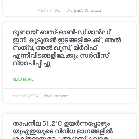
Admin GG
August 16, 2022
ദുബായ് ‘ബസ്-ഓൺ-ഡിമാൻഡ്’
ഇനി കൂടുതൽ ഇടങ്ങളിലേക്ക് ; അൽ
സത്വ, അൽ ഖൂസ്, മിർദിഫ്
എന്നിവിടങ്ങളിലേക്കും സർവീസ്
വ്യാപിപ്പിച്ചു
READ MORE »
August 5, 2026
No Comments
താപനില 51.2°C ഉയർന്നപ്പോഴും
യുഎഇയുടെ വിവിധ ഭാഗങ്ങളിൽ