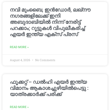
നവി മുംബൈ, ഇൻഡോർ, ലഖ്നൗ
നഗരങ്ങളിലേക്ക് ഇനി
അബുദാബിയിൽ നിന്ന് നേരിട്ട്
പറക്കാം; റൂട്ടുകൾ വിപുലീകരിച്ച്
എയർ ഇന്ത്യ എക്സ് പ്രസ്
READ MORE »
August 4, 2026
No Comments
ഫൂക്കറ്റ് – ഡൽഹി എയര്‍ ഇന്ത്യ
വിമാനം ആകാശച്ചുഴിയില്‍പെട്ടു :
യാത്രക്കാര്‍ക്ക് പരിക്ക്
READ MORE »