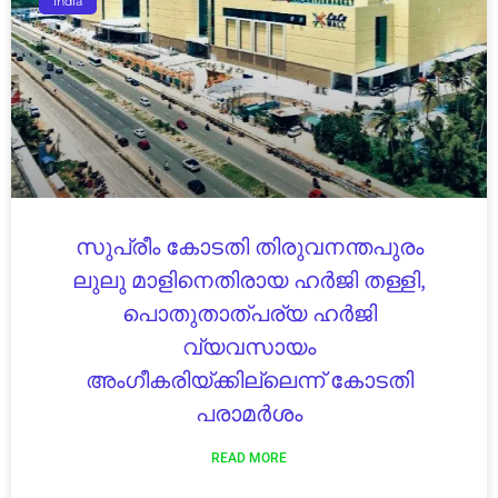
India
സുപ്രീം കോടതി തിരുവനന്തപുരം
ലുലു മാളിനെതിരായ ഹർജി തള്ളി,
പൊതുതാത്പര്യ ഹർജി
വ്യവസായം
അംഗീകരിയ്ക്കില്ലെന്ന് കോടതി
പരാമർശം
READ MORE