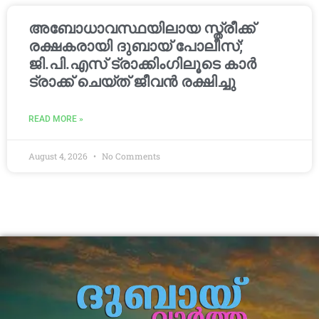
അബോധാവസ്ഥയിലായ സ്ത്രീക്ക്
രക്ഷകരായി ദുബായ് പോലീസ്;
ജി.പി.എസ് ട്രാക്കിംഗിലൂടെ കാർ
ട്രാക്ക് ചെയ്ത് ജീവൻ രക്ഷിച്ചു
READ MORE »
August 4, 2026
No Comments