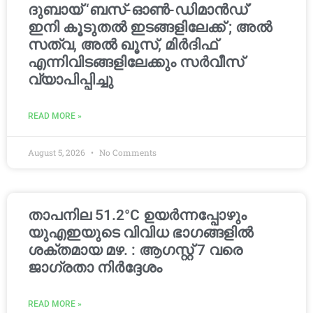
ദുബായ് ‘ബസ്-ഓൺ-ഡിമാൻഡ്’
ഇനി കൂടുതൽ ഇടങ്ങളിലേക്ക് ; അൽ
സത്വ, അൽ ഖൂസ്, മിർദിഫ്
എന്നിവിടങ്ങളിലേക്കും സർവീസ്
വ്യാപിപ്പിച്ചു
READ MORE »
August 5, 2026
No Comments
താപനില 51.2°C ഉയർന്നപ്പോഴും
യുഎഇയുടെ വിവിധ ഭാഗങ്ങളിൽ
ശക്തമായ മഴ. : ആഗസ്റ്റ് 7 വരെ
ജാഗ്രതാ നിർദ്ദേശം
READ MORE »