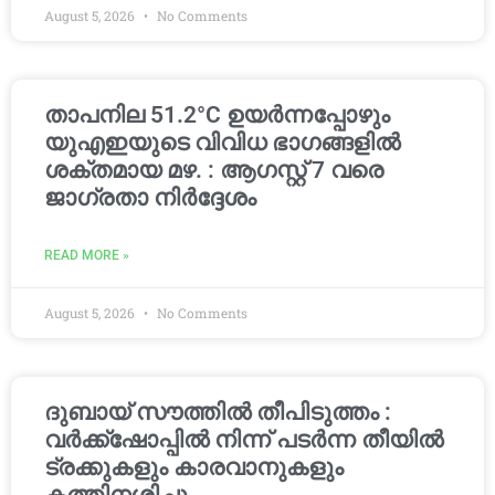
August 5, 2026
No Comments
താപനില 51.2°C ഉയർന്നപ്പോഴും
യുഎഇയുടെ വിവിധ ഭാഗങ്ങളിൽ
ശക്തമായ മഴ. : ആഗസ്റ്റ് 7 വരെ
ജാഗ്രതാ നിർദ്ദേശം
READ MORE »
August 5, 2026
No Comments
ദുബായ് സൗത്തിൽ തീപിടുത്തം :
വർക്ക്‌ഷോപ്പിൽ നിന്ന് പടർന്ന തീയിൽ
ട്രക്കുകളും കാരവാനുകളും