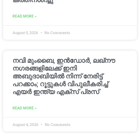
കത്തിനശിച്ചു
READ MORE »
August 5, 2026
No Comments
നവി മുംബൈ, ഇൻഡോർ, ലഖ്നൗ
നഗരങ്ങളിലേക്ക് ഇനി
അബുദാബിയിൽ നിന്ന് നേരിട്ട്
പറക്കാം; റൂട്ടുകൾ വിപുലീകരിച്ച്
എയർ ഇന്ത്യ എക്സ് പ്രസ്
READ MORE »
August 4, 2026
No Comments