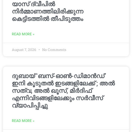
യാസ് ദ്വീപിൽ
നിർമ്മാണത്തിലിരിക്കുന്ന
കെട്ടിടത്തിൽ തീപിടുത്തം
READ MORE »
August 7, 2026
No Comments
ദുബായ് ‘ബസ്-ഓൺ-ഡിമാൻഡ്’
ഇനി കൂടുതൽ ഇടങ്ങളിലേക്ക് ; അൽ
സത്വ, അൽ ഖൂസ്, മിർദിഫ്
എന്നിവിടങ്ങളിലേക്കും സർവീസ്
വ്യാപിപ്പിച്ചു
READ MORE »