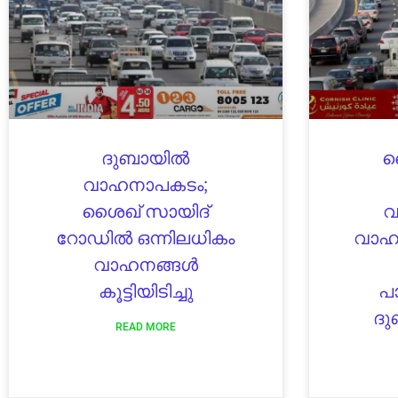
ദുബായിൽ
ശ
വാഹനാപകടം;
ശൈഖ് സായിദ്
വ
റോഡിൽ ഒന്നിലധികം
വാഹന
വാഹനങ്ങൾ
കൂട്ടിയിടിച്ചു
പാ
ദു
READ MORE