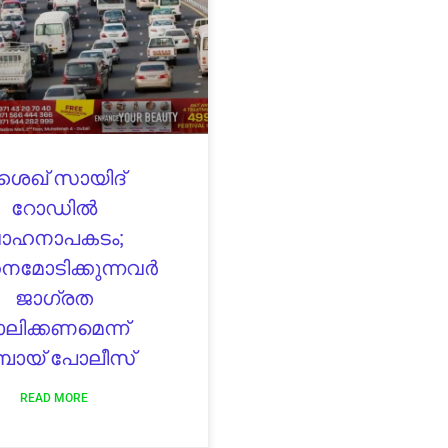
ൈഖ് സായിദ്
റോഡിൽ
ാഹനാപകടം;
മോടിക്കുന്നവർ
ജാഗ്രത
ലിക്കണമെന്ന്
ബായ് പോലീസ്
READ MORE