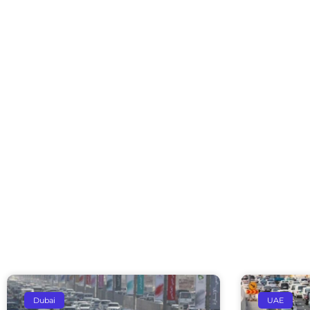
Dubai
UAE