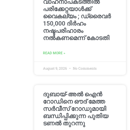
വാഹനാപകടത്തിൽ
പരിക്കേറ്റയാൾക്ക്
വൈകല്യം ; ഡ്രൈവർ
150,000 ദിർഹം
നഷ്ടപരിഹാരം
നൽകണമെന്ന് കോടതി
READ MORE »
August 9, 2026
No Comments
ദുബായ്-അൽ ഐൻ
റോഡിനെ ഔദ് മേത്ത
സർവീസ് റോഡുമായി
ബന്ധിപ്പിക്കുന്ന പുതിയ
ടണൽ തുറന്നു