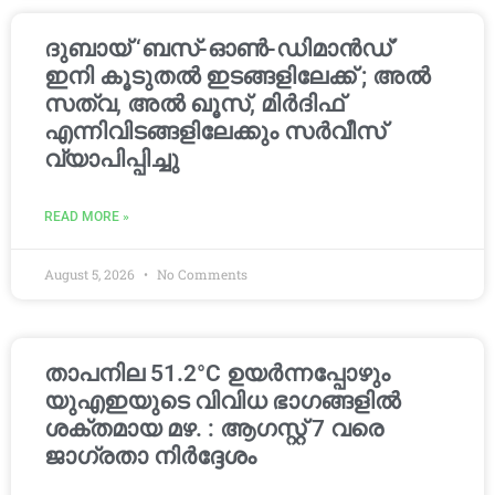
ദുബായ് ‘ബസ്-ഓൺ-ഡിമാൻഡ്’
ഇനി കൂടുതൽ ഇടങ്ങളിലേക്ക് ; അൽ
സത്വ, അൽ ഖൂസ്, മിർദിഫ്
എന്നിവിടങ്ങളിലേക്കും സർവീസ്
വ്യാപിപ്പിച്ചു
READ MORE »
August 5, 2026
No Comments
താപനില 51.2°C ഉയർന്നപ്പോഴും
യുഎഇയുടെ വിവിധ ഭാഗങ്ങളിൽ
ശക്തമായ മഴ. : ആഗസ്റ്റ് 7 വരെ
ജാഗ്രതാ നിർദ്ദേശം