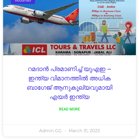
Abudhabi
റമദാൻ പ്രമാണിച്ച് യുഎഇ –
ഇന്ത്യ വിമാനത്തിൽ അധിക
ബാഗേജ് ആനുകൂല്യവുമായി
എയർ ഇന്ത്യ
READ MORE
Admin GG
March 31, 2023