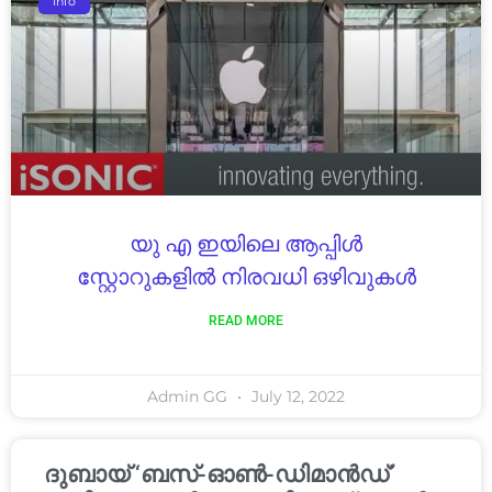
Info
യു എ ഇയിലെ ആപ്പിൾ
സ്റ്റോറുകളിൽ നിരവധി ഒഴിവുകൾ
READ MORE
Admin GG
July 12, 2022
ദുബായ് ‘ബസ്-ഓൺ-ഡിമാൻഡ്’