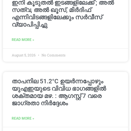
ഇനി കൂടുതൽ ഇടങ്ങളിലേക്ക് ; അൽ
സത്വ, അൽ ഖൂസ്, മിർദിഫ്
എന്നിവിടങ്ങളിലേക്കും സർവീസ്
വ്യാപിപ്പിച്ചു
READ MORE »
August 5, 2026
No Comments
താപനില 51.2°C ഉയർന്നപ്പോഴും
യുഎഇയുടെ വിവിധ ഭാഗങ്ങളിൽ
ശക്തമായ മഴ. : ആഗസ്റ്റ് 7 വരെ
ജാഗ്രതാ നിർദ്ദേശം
READ MORE »