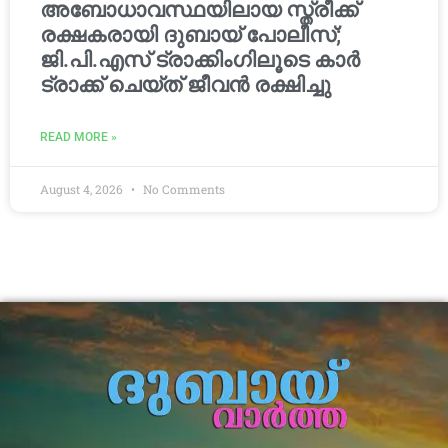
അബോധാവസ്ഥയിലായ സ്ത്രീക്ക്
രക്ഷകരായി ദുബായ് പോലീസ്;
ജി.പി.എസ് ട്രാക്കിംഗിലൂടെ കാർ
ട്രാക്ക് ചെയ്ത് ജീവൻ രക്ഷിച്ചു
READ MORE »
August 4, 2026
No Comments