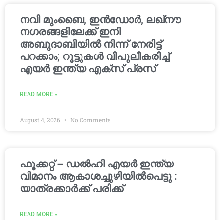
നവി മുംബൈ, ഇൻഡോർ, ലഖ്നൗ
നഗരങ്ങളിലേക്ക് ഇനി
അബുദാബിയിൽ നിന്ന് നേരിട്ട്
പറക്കാം; റൂട്ടുകൾ വിപുലീകരിച്ച്
എയർ ഇന്ത്യ എക്സ് പ്രസ്
READ MORE »
August 4, 2026
No Comments
ഫൂക്കറ്റ് – ഡൽഹി എയര്‍ ഇന്ത്യ
വിമാനം ആകാശച്ചുഴിയില്‍പെട്ടു :
യാത്രക്കാര്‍ക്ക് പരിക്ക്
READ MORE »