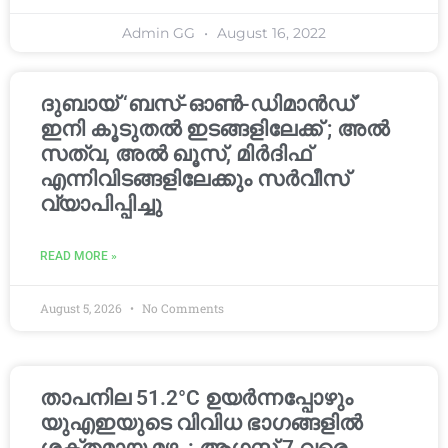
Admin GG
August 16, 2022
ദുബായ് ‘ബസ്-ഓൺ-ഡിമാൻഡ്’
ഇനി കൂടുതൽ ഇടങ്ങളിലേക്ക് ; അൽ
സത്വ, അൽ ഖൂസ്, മിർദിഫ്
എന്നിവിടങ്ങളിലേക്കും സർവീസ്
വ്യാപിപ്പിച്ചു
READ MORE »
August 5, 2026
No Comments
താപനില 51.2°C ഉയർന്നപ്പോഴും
യുഎഇയുടെ വിവിധ ഭാഗങ്ങളിൽ