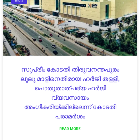
India
സുപ്രീം കോടതി തിരുവനന്തപുരം
ലുലു മാളിനെതിരായ ഹർജി തള്ളി,
പൊതുതാത്പര്യ ഹർജി
വ്യവസായം
അംഗീകരിയ്ക്കില്ലെന്ന് കോടതി
പരാമർശം
READ MORE