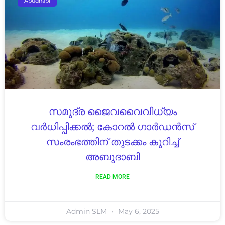
Abudhabi
സമുദ്ര ജൈവവൈവിധ്യം
വർധിപ്പിക്കൽ; കോറൽ ഗാർഡൻസ്
സംരംഭത്തിന് തുടക്കം കുറിച്ച്
അബുദാബി
READ MORE
Admin SLM
May 6, 2025