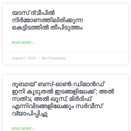
യാസ് ദ്വീപിൽ
നിർമ്മാണത്തിലിരിക്കുന്ന
കെട്ടിടത്തിൽ തീപിടുത്തം
READ MORE »
August 7, 2026
No Comments
ദുബായ് ‘ബസ്-ഓൺ-ഡിമാൻഡ്’
ഇനി കൂടുതൽ ഇടങ്ങളിലേക്ക് ; അൽ
സത്വ, അൽ ഖൂസ്, മിർദിഫ്
എന്നിവിടങ്ങളിലേക്കും സർവീസ്
വ്യാപിപ്പിച്ചു
READ MORE »