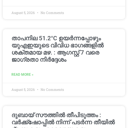
August 5, 2026
No Comments
താപനില 51.2°C ഉയർന്നപ്പോഴും
യുഎഇയുടെ വിവിധ ഭാഗങ്ങളിൽ
ശക്തമായ മഴ. : ആഗസ്റ്റ് 7 വരെ
ജാഗ്രതാ നിർദ്ദേശം
READ MORE »
August 5, 2026
No Comments
ദുബായ് സൗത്തിൽ തീപിടുത്തം :
വർക്ക്‌ഷോപ്പിൽ നിന്ന് പടർന്ന തീയിൽ