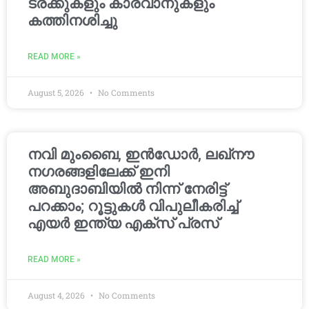
ട്രക്കുകളും കാരവാനുകളും
കത്തിനശിച്ചു
READ MORE »
August 5, 2026
No Comments
നവി മുംബൈ, ഇൻഡോർ, ലഖ്നൗ
നഗരങ്ങളിലേക്ക് ഇനി
അബുദാബിയിൽ നിന്ന് നേരിട്ട്
പറക്കാം; റൂട്ടുകൾ വിപുലീകരിച്ച്
എയർ ഇന്ത്യ എക്സ് പ്രസ്
READ MORE »
August 4, 2026
No Comments