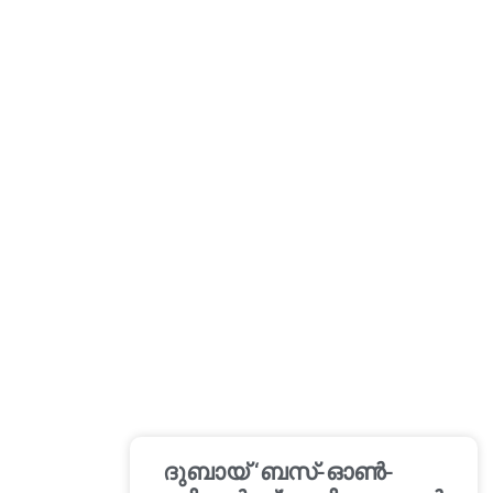
ദുബായ് ‘ബസ്-ഓൺ-