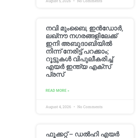
August 5, 2026
No Comments
നവി മുംബൈ, ഇൻഡോർ,
ലഖ്നൗ നഗരങ്ങളിലേക്ക്
ഇനി അബുദാബിയിൽ
നിന്ന് നേരിട്ട് പറക്കാം;
റൂട്ടുകൾ വിപുലീകരിച്ച്
എയർ ഇന്ത്യ എക്സ്
പ്രസ്
READ MORE »
August 4, 2026
No Comments
ഫൂക്കറ്റ് – ഡൽഹി എയര്‍