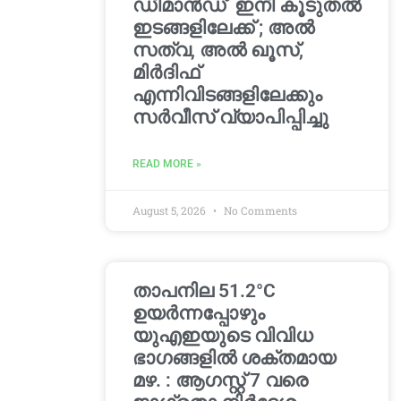
ഡിമാൻഡ്’ ഇനി കൂടുതൽ
ഇടങ്ങളിലേക്ക് ; അൽ
സത്വ, അൽ ഖൂസ്,
മിർദിഫ്
എന്നിവിടങ്ങളിലേക്കും
സർവീസ് വ്യാപിപ്പിച്ചു
READ MORE »
August 5, 2026
No Comments
താപനില 51.2°C
ഉയർന്നപ്പോഴും
യുഎഇയുടെ വിവിധ
ഭാഗങ്ങളിൽ ശക്തമായ
മഴ. : ആഗസ്റ്റ് 7 വരെ