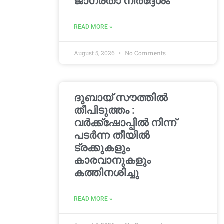
ജാഗ്രതാ നിർദ്ദേശം
READ MORE »
August 5, 2026
No Comments
ദുബായ് സൗത്തിൽ
തീപിടുത്തം :
വർക്ക്‌ഷോപ്പിൽ നിന്ന്
പടർന്ന തീയിൽ
ട്രക്കുകളും
കാരവാനുകളും
കത്തിനശിച്ചു
READ MORE »