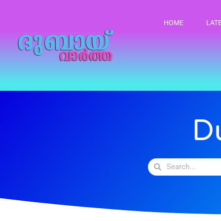
HOME
LAT
D