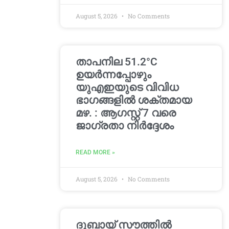
August 5, 2026
No Comments
താപനില 51.2°C
ഉയർന്നപ്പോഴും
യുഎഇയുടെ വിവിധ
ഭാഗങ്ങളിൽ ശക്തമായ
മഴ. : ആഗസ്റ്റ് 7 വരെ
ജാഗ്രതാ നിർദ്ദേശം
READ MORE »
August 5, 2026
No Comments
ദുബായ് സൗത്തിൽ