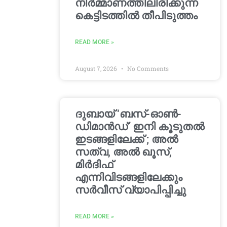
നിർമ്മാണത്തിലിരിക്കുന്ന
കെട്ടിടത്തിൽ തീപിടുത്തം
READ MORE »
August 7, 2026
No Comments
ദുബായ് ‘ബസ്-ഓൺ-
ഡിമാൻഡ്’ ഇനി കൂടുതൽ
ഇടങ്ങളിലേക്ക് ; അൽ
സത്വ, അൽ ഖൂസ്,
മിർദിഫ്
എന്നിവിടങ്ങളിലേക്കും
സർവീസ് വ്യാപിപ്പിച്ചു
READ MORE »