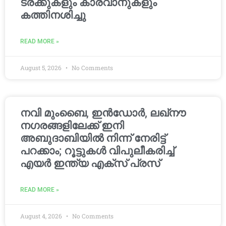
ട്രക്കുകളും കാരവാനുകളും
കത്തിനശിച്ചു
READ MORE »
August 5, 2026
No Comments
നവി മുംബൈ, ഇൻഡോർ, ലഖ്നൗ
നഗരങ്ങളിലേക്ക് ഇനി
അബുദാബിയിൽ നിന്ന് നേരിട്ട്
പറക്കാം; റൂട്ടുകൾ വിപുലീകരിച്ച്
എയർ ഇന്ത്യ എക്സ് പ്രസ്
READ MORE »
August 4, 2026
No Comments