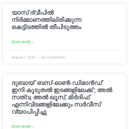
യാസ് ദ്വീപിൽ
നിർമ്മാണത്തിലിരിക്കുന്ന
കെട്ടിടത്തിൽ തീപിടുത്തം
READ MORE »
August 7, 2026
No Comments
ദുബായ് ‘ബസ്-ഓൺ-ഡിമാൻഡ്’
ഇനി കൂടുതൽ ഇടങ്ങളിലേക്ക് ; അൽ
സത്വ, അൽ ഖൂസ്, മിർദിഫ്
എന്നിവിടങ്ങളിലേക്കും സർവീസ്
വ്യാപിപ്പിച്ചു
READ MORE »