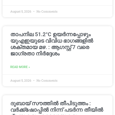
August 5, 2026
No Comments
താപനില 51.2°C ഉയർന്നപ്പോഴും
യുഎഇയുടെ വിവിധ ഭാഗങ്ങളിൽ
ശക്തമായ മഴ. : ആഗസ്റ്റ് 7 വരെ
ജാഗ്രതാ നിർദ്ദേശം
READ MORE »
August 5, 2026
No Comments
ദുബായ് സൗത്തിൽ തീപിടുത്തം :
വർക്ക്‌ഷോപ്പിൽ നിന്ന് പടർന്ന തീയിൽ