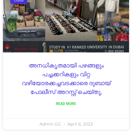
Dubai
അനധികൃതമായി പഴങ്ങളും
പച്ചക്കറികളും വിറ്റ
വഴിയോരക്കച്ചവടക്കാരെ ദുബായ്
പോലീസ് അറസ്റ്റ് ചെയ്തു,
READ MORE
Admin GG
April 6, 2023