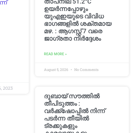
താപനില 51.2°C
്ന്
ഉയർന്നപ്പോഴും
യുഎഇയുടെ വിവിധ
ഭാഗങ്ങളിൽ ശക്തമായ
മഴ. : ആഗസ്റ്റ് 7 വരെ
ജാഗ്രതാ നിർദ്ദേശം
READ MORE »
August 5, 2026
No Comments
, 2023
ദുബായ് സൗത്തിൽ
തീപിടുത്തം :
വർക്ക്‌ഷോപ്പിൽ നിന്ന്
പടർന്ന തീയിൽ
ട്രക്കുകളും