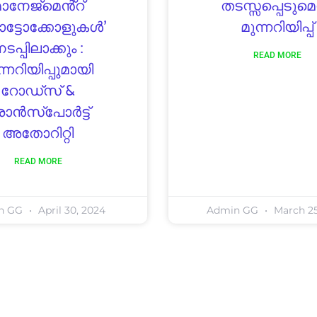
ാനേജ്‌മെൻ്റ്
തടസ്സപ്പെടുമെന
ോട്ടോക്കോളുകൾ’
മുന്നറിയിപ്പ്
ടപ്പിലാക്കും :
READ MORE
ന്നറിയിപ്പുമായി
റോഡ്‌സ് &
്രാൻസ്‌പോർട്ട്
അതോറിറ്റി
READ MORE
n GG
April 30, 2024
Admin GG
March 25