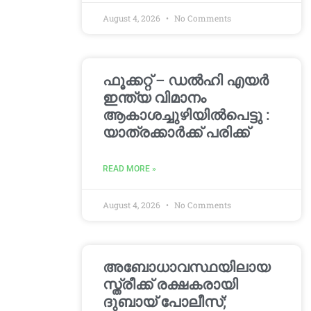
August 4, 2026
No Comments
ഫൂക്കറ്റ് – ഡൽഹി എയര്‍
ഇന്ത്യ വിമാനം
ആകാശച്ചുഴിയില്‍പെട്ടു :
യാത്രക്കാര്‍ക്ക് പരിക്ക്
READ MORE »
August 4, 2026
No Comments
അബോധാവസ്ഥയിലായ
സ്ത്രീക്ക് രക്ഷകരായി
ദുബായ് പോലീസ്;