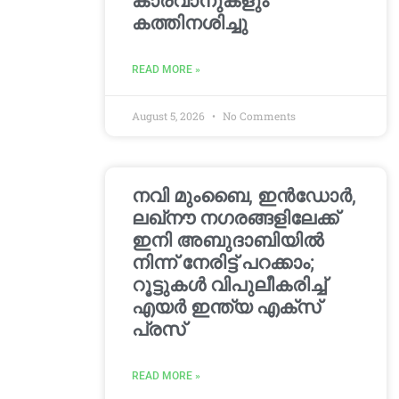
കാരവാനുകളും
കത്തിനശിച്ചു
READ MORE »
August 5, 2026
No Comments
നവി മുംബൈ, ഇൻഡോർ,
ലഖ്നൗ നഗരങ്ങളിലേക്ക്
ഇനി അബുദാബിയിൽ
നിന്ന് നേരിട്ട് പറക്കാം;
റൂട്ടുകൾ വിപുലീകരിച്ച്
എയർ ഇന്ത്യ എക്സ്
പ്രസ്
READ MORE »