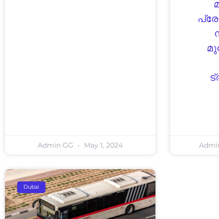
മ
പ്ര
ന
മു
ട
Admin GG
May 1, 2024
Admi
Dubai