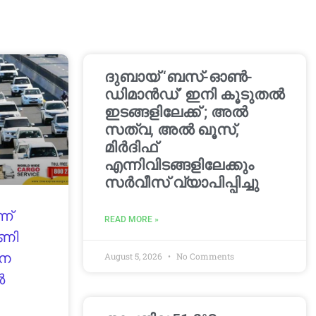
ദുബായ് ‘ബസ്-ഓൺ-
ഡിമാൻഡ്’ ഇനി കൂടുതൽ
ഇടങ്ങളിലേക്ക് ; അൽ
സത്വ, അൽ ഖൂസ്,
മിർദിഫ്
എന്നിവിടങ്ങളിലേക്കും
സർവീസ് വ്യാപിപ്പിച്ചു
ന്
READ MORE »
മണി
ാന
August 5, 2026
No Comments
ൽ