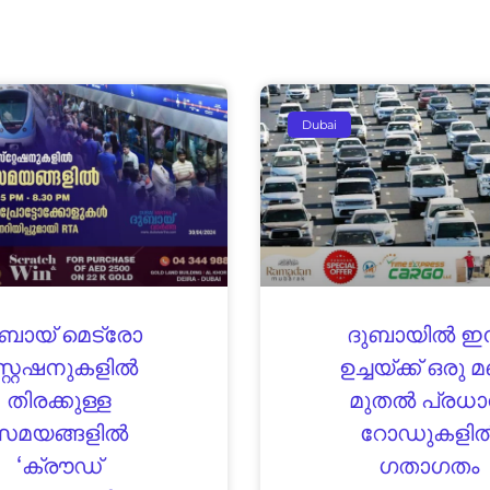
Dubai
ുബായ് മെട്രോ
ദുബായിൽ ഇന്
്റ്റേഷനുകളിൽ
ഉച്ചയ്ക്ക് ഒരു 
തിരക്കുള്ള
മുതൽ പ്രധ
സമയങ്ങളിൽ
റോഡുകളി
‘ക്രൗഡ്
ഗതാഗതം