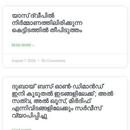
യാസ് ദ്വീപിൽ
നിർമ്മാണത്തിലിരിക്കുന്ന
കെട്ടിടത്തിൽ തീപിടുത്തം
READ MORE »
August 7, 2026
No Comments
ദുബായ് ‘ബസ്-ഓൺ-ഡിമാൻഡ്’
ഇനി കൂടുതൽ ഇടങ്ങളിലേക്ക് ; അൽ
സത്വ, അൽ ഖൂസ്, മിർദിഫ്
എന്നിവിടങ്ങളിലേക്കും സർവീസ്
വ്യാപിപ്പിച്ചു