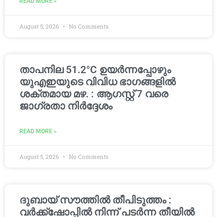
READ MORE »
August 5, 2026
No Comments
താപനില 51.2°C ഉയർന്നപ്പോഴും
യുഎഇയുടെ വിവിധ ഭാഗങ്ങളിൽ
ശക്തമായ മഴ. : ആഗസ്റ്റ് 7 വരെ
ജാഗ്രതാ നിർദ്ദേശം
READ MORE »
August 5, 2026
No Comments
ദുബായ് സൗത്തിൽ തീപിടുത്തം :
വർക്ക്‌ഷോപ്പിൽ നിന്ന് പടർന്ന തീയിൽ