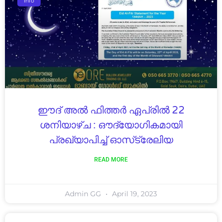
Info
ഈദ് അൽ ഫിത്തർ ഏപ്രിൽ 22
ശനിയാഴ്ച : ഔദ്യോഗികമായി
പ്രഖ്യാപിച്ച് ഓസ്‌ട്രേലിയ
READ MORE
Admin GG
April 19, 2023