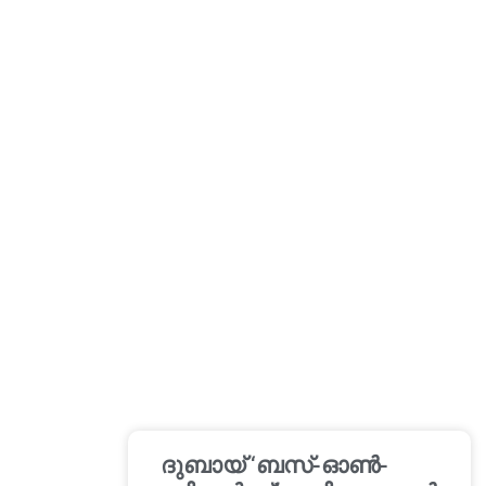
ദുബായ് ‘ബസ്-ഓൺ-