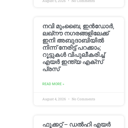
August 5, 2026
No Comments
നവി മുംബൈ, ഇൻഡോർ,
ലഖ്നൗ നഗരങ്ങളിലേക്ക്
ഇനി അബുദാബിയിൽ
നിന്ന് നേരിട്ട് പറക്കാം;
റൂട്ടുകൾ വിപുലീകരിച്ച്
എയർ ഇന്ത്യ എക്സ്
പ്രസ്
READ MORE »
August 4, 2026
No Comments
ഫൂക്കറ്റ് – ഡൽഹി എയര്‍