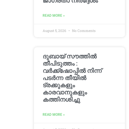
ജാഗ്രതാ നിർദ്ദേശം
READ MORE »
August 5, 2026
No Comments
ദുബായ് സൗത്തിൽ
തീപിടുത്തം :
വർക്ക്‌ഷോപ്പിൽ നിന്ന്
പടർന്ന തീയിൽ
ട്രക്കുകളും
കാരവാനുകളും
കത്തിനശിച്ചു
READ MORE »