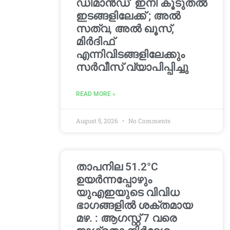
ഡിമാൻഡ്’ ഇനി കൂടുതൽ
ഇടങ്ങളിലേക്ക് ; അൽ
സത്വ, അൽ ഖൂസ്,
മിർദിഫ്
എന്നിവിടങ്ങളിലേക്കും
സർവീസ് വ്യാപിപ്പിച്ചു
READ MORE »
August 5, 2026
No Comments
താപനില 51.2°C
ഉയർന്നപ്പോഴും
യുഎഇയുടെ വിവിധ
ഭാഗങ്ങളിൽ ശക്തമായ
മഴ. : ആഗസ്റ്റ് 7 വരെ