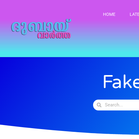
HOME
LAT
Fak