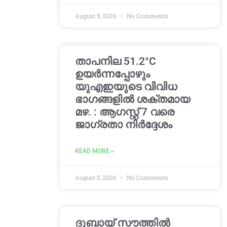
August 5, 2026
No Comments
താപനില 51.2°C
ഉയർന്നപ്പോഴും
യുഎഇയുടെ വിവിധ
ഭാഗങ്ങളിൽ ശക്തമായ
മഴ. : ആഗസ്റ്റ് 7 വരെ
ജാഗ്രതാ നിർദ്ദേശം
READ MORE »
August 5, 2026
No Comments
ദുബായ് സൗത്തിൽ