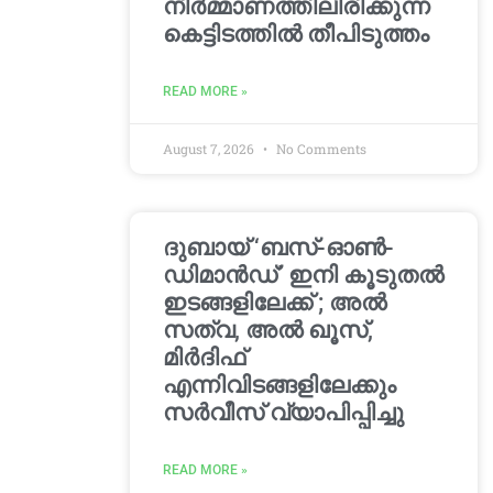
നിർമ്മാണത്തിലിരിക്കുന്ന
കെട്ടിടത്തിൽ തീപിടുത്തം
READ MORE »
August 7, 2026
No Comments
ദുബായ് ‘ബസ്-ഓൺ-
ഡിമാൻഡ്’ ഇനി കൂടുതൽ
ഇടങ്ങളിലേക്ക് ; അൽ
സത്വ, അൽ ഖൂസ്,
മിർദിഫ്
എന്നിവിടങ്ങളിലേക്കും
സർവീസ് വ്യാപിപ്പിച്ചു
READ MORE »