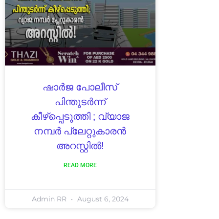
ഷാർജ പോലീസ്
പിന്തുടർന്ന്
കീഴ്‌പ്പെടുത്തി ; വ്യാജ
നമ്പർ പ്ലേറ്റുകാരൻ
അറസ്റ്റിൽ!
READ MORE
Admin RR
August 6, 2024