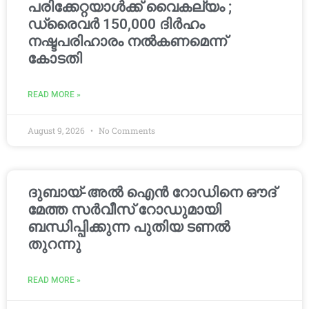
പരിക്കേറ്റയാൾക്ക് വൈകല്യം ;
ഡ്രൈവർ 150,000 ദിർഹം
നഷ്ടപരിഹാരം നൽകണമെന്ന്
കോടതി
READ MORE »
August 9, 2026
No Comments
ദുബായ്-അൽ ഐൻ റോഡിനെ ഔദ്
മേത്ത സർവീസ് റോഡുമായി
ബന്ധിപ്പിക്കുന്ന പുതിയ ടണൽ
തുറന്നു
READ MORE »