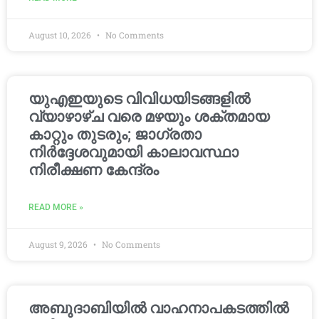
August 10, 2026
No Comments
യുഎഇയുടെ വിവിധയിടങ്ങളിൽ
വ്യാഴാഴ്ച വരെ മഴയും ശക്തമായ
കാറ്റും തുടരും; ജാഗ്രതാ
നിർദ്ദേശവുമായി കാലാവസ്ഥാ
നിരീക്ഷണ കേന്ദ്രം
READ MORE »
August 9, 2026
No Comments
അബുദാബിയിൽ വാഹനാപകടത്തിൽ