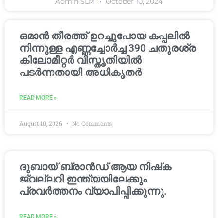
Admin SLM
October 10, 2024
ഒമാൻ തീരത്ത് ഉറച്ചുപോയ കപ്പലിൽ
നിന്നുള്ള എണ്ണച്ചോർച്ച 390 ചതുരശ്ര
കിലോമീറ്റർ വിസ്തൃതിയിൽ
പടർന്നതായി അധികൃതർ
READ MORE »
August 10, 2026
No Comments
ദുബായ് ബ്രാൻഡ് ആയ നിഷ്‌ക
ജ്വല്ലറി ഇന്ത്യയിലേക്കും
പ്രവർത്തനം വ്യാപിപ്പിക്കുന്നു.
READ MORE »