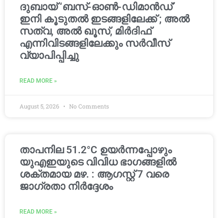
ദുബായ് ‘ബസ്-ഓൺ-ഡിമാൻഡ്’
ഇനി കൂടുതൽ ഇടങ്ങളിലേക്ക് ; അൽ
സത്വ, അൽ ഖൂസ്, മിർദിഫ്
എന്നിവിടങ്ങളിലേക്കും സർവീസ്
വ്യാപിപ്പിച്ചു
READ MORE »
August 5, 2026
No Comments
താപനില 51.2°C ഉയർന്നപ്പോഴും
യുഎഇയുടെ വിവിധ ഭാഗങ്ങളിൽ
ശക്തമായ മഴ. : ആഗസ്റ്റ് 7 വരെ
ജാഗ്രതാ നിർദ്ദേശം
READ MORE »