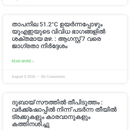
താപനില 51.2°C ഉയർന്നപ്പോഴും
യുഎഇയുടെ വിവിധ ഭാഗങ്ങളിൽ
ശക്തമായ മഴ. : ആഗസ്റ്റ് 7 വരെ
ജാഗ്രതാ നിർദ്ദേശം
READ MORE »
August 5, 2026
No Comments
ദുബായ് സൗത്തിൽ തീപിടുത്തം :
വർക്ക്‌ഷോപ്പിൽ നിന്ന് പടർന്ന തീയിൽ
ട്രക്കുകളും കാരവാനുകളും
കത്തിനശിച്ചു