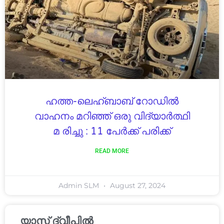
ഹത്ത-ലെഹ്ബാബ് റോഡിൽ
വാഹനം മറിഞ്ഞ് ഒരു വിദ്യാർത്ഥി
മ രിച്ചു : 11 പേർക്ക് പരിക്ക്
READ MORE
Admin SLM
August 27, 2024
യാസ് ദ്വീപിൽ