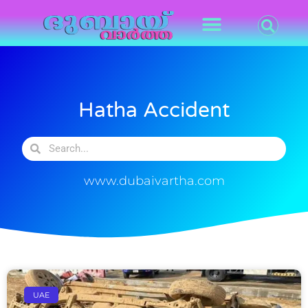
Hatha Accident
www.dubaivartha.com
UAE